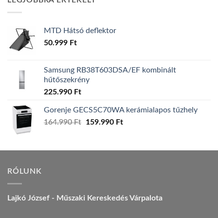
LEGJOBBRA ÉRTÉKELT
157.990 Ft.
149.990 Ft.
MTD Hátsó deflektor
50.999
Ft
Samsung RB38T603DSA/EF kombinált
hűtőszekrény
225.990
Ft
Gorenje GECS5C70WA kerámialapos tűzhely
Original
Current
164.990
Ft
159.990
Ft
price
price
was:
is:
164.990 Ft.
159.990 Ft.
RÓLUNK
Lajkó József - Műszaki Kereskedés Várpalota