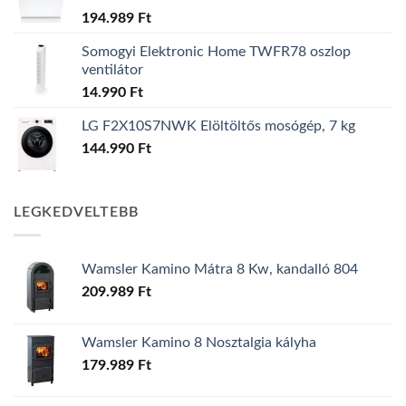
194.989
Ft
Somogyi Elektronic Home TWFR78 oszlop
ventilátor
14.990
Ft
LG F2X10S7NWK Elöltöltős mosógép, 7 kg
144.990
Ft
LEGKEDVELTEBB
Wamsler Kamino Mátra 8 Kw, kandalló 804
209.989
Ft
Wamsler Kamino 8 Nosztalgia kályha
179.989
Ft