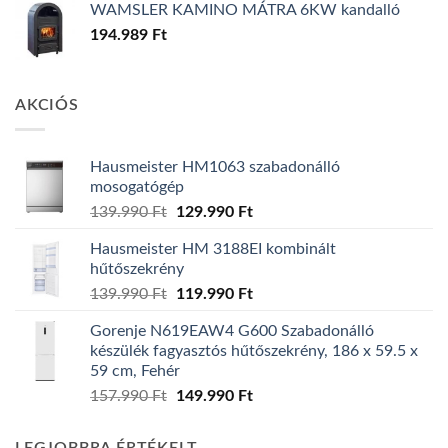
WAMSLER KAMINO MÁTRA 6KW kandalló
194.989
Ft
AKCIÓS
Hausmeister HM1063 szabadonálló
mosogatógép
Original
Current
139.990
Ft
129.990
Ft
price
price
Hausmeister HM 3188EI kombinált
was:
is:
hűtőszekrény
139.990 Ft.
129.990 Ft.
Original
Current
139.990
Ft
119.990
Ft
price
price
Gorenje N619EAW4 G600 Szabadonálló
was:
is:
készülék fagyasztós hűtőszekrény, 186 x 59.5 x
139.990 Ft.
119.990 Ft.
59 cm, Fehér
Original
Current
157.990
Ft
149.990
Ft
price
price
was:
is: