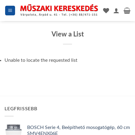
Skip
to
content
View a List
Unable to locate the requested list
LEGFRISSEBB
BOSCH Serie 4, Beépíthető mosogatógép, 60 cm
SMV4ENX06E