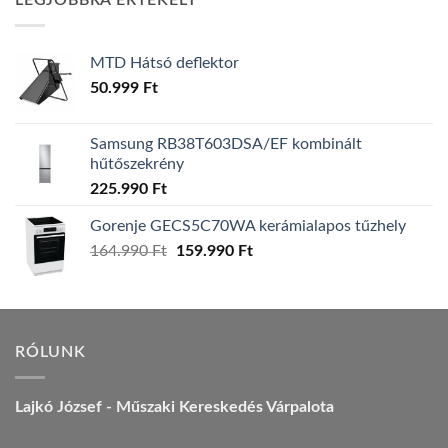
LEGJOBBRA ÉRTÉKELT
157.990 Ft.
149.990 Ft.
MTD Hátsó deflektor
50.999
Ft
Samsung RB38T603DSA/EF kombinált
hűtőszekrény
225.990
Ft
Gorenje GECS5C70WA kerámialapos tűzhely
Original
Current
164.990
Ft
159.990
Ft
price
price
was:
is:
164.990 Ft.
159.990 Ft.
RÓLUNK
Lajkó József - Műszaki Kereskedés Várpalota