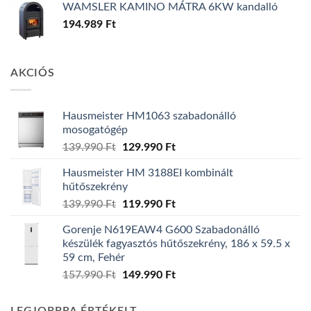
WAMSLER KAMINO MÁTRA 6KW kandalló
194.989
Ft
AKCIÓS
Hausmeister HM1063 szabadonálló
mosogatógép
Original
Current
139.990
Ft
129.990
Ft
price
price
Hausmeister HM 3188EI kombinált
was:
is:
hűtőszekrény
139.990 Ft.
129.990 Ft.
Original
Current
139.990
Ft
119.990
Ft
price
price
Gorenje N619EAW4 G600 Szabadonálló
was:
is:
készülék fagyasztós hűtőszekrény, 186 x 59.5 x
139.990 Ft.
119.990 Ft.
59 cm, Fehér
Original
Current
157.990
Ft
149.990
Ft
price
price
was:
is: