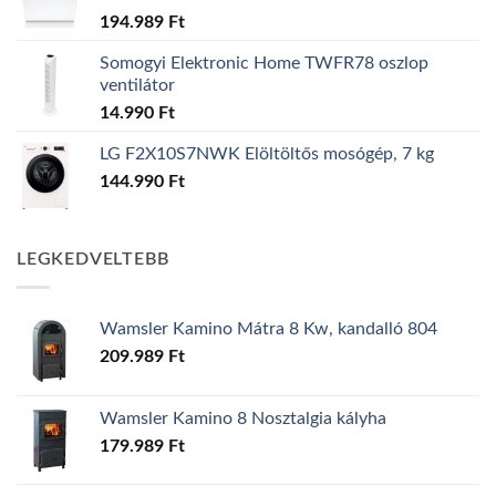
194.989
Ft
Somogyi Elektronic Home TWFR78 oszlop
ventilátor
14.990
Ft
LG F2X10S7NWK Elöltöltős mosógép, 7 kg
144.990
Ft
LEGKEDVELTEBB
Wamsler Kamino Mátra 8 Kw, kandalló 804
209.989
Ft
Wamsler Kamino 8 Nosztalgia kályha
179.989
Ft