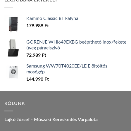
LEGJOBBRA ÉRTÉKELT
157.990 Ft.
149.990 Ft.
Kamino Classic 8T kályha
179.989
Ft
GORENJE WHI649EXBG beépíthető inox/fekete
üveg páraelszívó
72.989
Ft
Samsung WW70T4020EE/LE Elöltöltős
mosógép
144.990
Ft
RÓLUNK
Lajkó József - Műszaki Kereskedés Várpalota