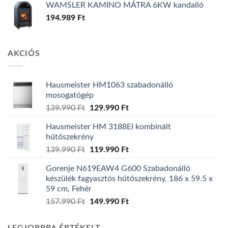
WAMSLER KAMINO MÁTRA 6KW kandalló
194.989
Ft
AKCIÓS
Hausmeister HM1063 szabadonálló
mosogatógép
Original
Current
139.990
Ft
129.990
Ft
price
price
Hausmeister HM 3188EI kombinált
was:
is:
hűtőszekrény
139.990 Ft.
129.990 Ft.
Original
Current
139.990
Ft
119.990
Ft
price
price
Gorenje N619EAW4 G600 Szabadonálló
was:
is:
készülék fagyasztós hűtőszekrény, 186 x 59.5 x
139.990 Ft.
119.990 Ft.
59 cm, Fehér
Original
Current
157.990
Ft
149.990
Ft
price
price
was:
is: