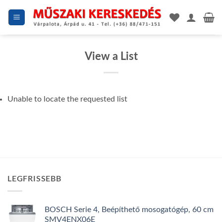
Skip
to
content
View a List
Unable to locate the requested list
LEGFRISSEBB
BOSCH Serie 4, Beépíthető mosogatógép, 60 cm
SMV4ENX06E