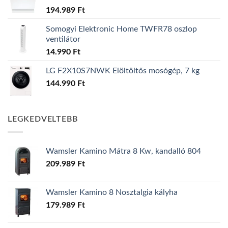
194.989
Ft
Somogyi Elektronic Home TWFR78 oszlop
ventilátor
14.990
Ft
LG F2X10S7NWK Elöltöltős mosógép, 7 kg
144.990
Ft
LEGKEDVELTEBB
Wamsler Kamino Mátra 8 Kw, kandalló 804
209.989
Ft
Wamsler Kamino 8 Nosztalgia kályha
179.989
Ft