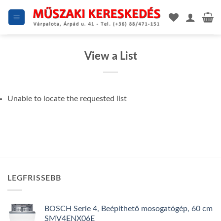
Skip
to
content
View a List
Unable to locate the requested list
LEGFRISSEBB
BOSCH Serie 4, Beépíthető mosogatógép, 60 cm
SMV4ENX06E