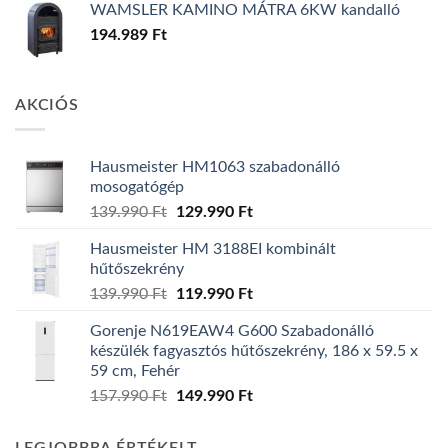
WAMSLER KAMINO MÁTRA 6KW kandalló
194.989
Ft
AKCIÓS
Hausmeister HM1063 szabadonálló
mosogatógép
Original
Current
139.990
Ft
129.990
Ft
price
price
Hausmeister HM 3188EI kombinált
was:
is:
hűtőszekrény
139.990 Ft.
129.990 Ft.
Original
Current
139.990
Ft
119.990
Ft
price
price
Gorenje N619EAW4 G600 Szabadonálló
was:
is:
készülék fagyasztós hűtőszekrény, 186 x 59.5 x
139.990 Ft.
119.990 Ft.
59 cm, Fehér
Original
Current
157.990
Ft
149.990
Ft
price
price
was:
is: