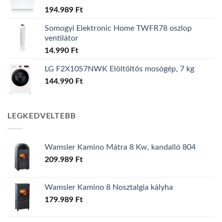
194.989
Ft
Somogyi Elektronic Home TWFR78 oszlop
ventilátor
14.990
Ft
LG F2X10S7NWK Elöltöltős mosógép, 7 kg
144.990
Ft
LEGKEDVELTEBB
Wamsler Kamino Mátra 8 Kw, kandalló 804
209.989
Ft
Wamsler Kamino 8 Nosztalgia kályha
179.989
Ft