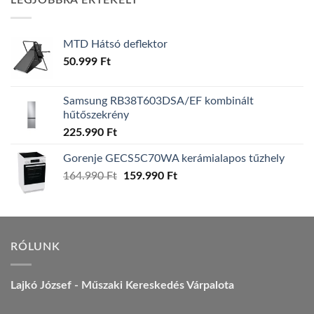
LEGJOBBRA ÉRTÉKELT
157.990 Ft.
149.990 Ft.
MTD Hátsó deflektor
50.999
Ft
Samsung RB38T603DSA/EF kombinált
hűtőszekrény
225.990
Ft
Gorenje GECS5C70WA kerámialapos tűzhely
Original
Current
164.990
Ft
159.990
Ft
price
price
was:
is:
164.990 Ft.
159.990 Ft.
RÓLUNK
Lajkó József - Műszaki Kereskedés Várpalota