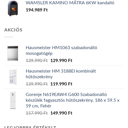
WAMSLER KAMINO MÁTRA 6KW kandalló
194.989
Ft
AKCIÓS
Hausmeister HM1063 szabadonálló
mosogatógép
Original
Current
139.990
Ft
129.990
Ft
price
price
Hausmeister HM 3188EI kombinált
was:
is:
hűtőszekrény
139.990 Ft.
129.990 Ft.
Original
Current
139.990
Ft
119.990
Ft
price
price
Gorenje N619EAW4 G600 Szabadonálló
was:
is:
készülék fagyasztós hűtőszekrény, 186 x 59.5 x
139.990 Ft.
119.990 Ft.
59 cm, Fehér
Original
Current
157.990
Ft
149.990
Ft
price
price
was:
is: