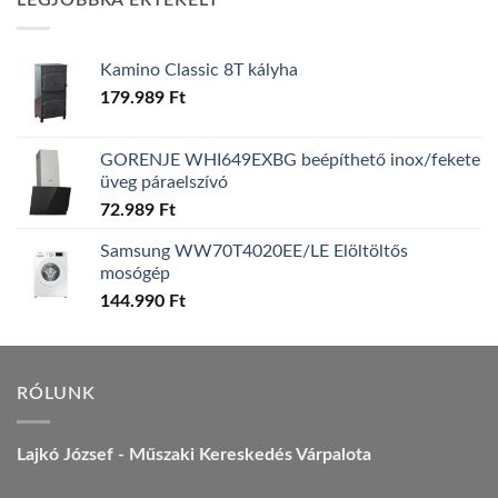
LEGJOBBRA ÉRTÉKELT
157.990 Ft.
149.990 Ft.
Kamino Classic 8T kályha
179.989
Ft
GORENJE WHI649EXBG beépíthető inox/fekete
üveg páraelszívó
72.989
Ft
Samsung WW70T4020EE/LE Elöltöltős
mosógép
144.990
Ft
RÓLUNK
Lajkó József - Műszaki Kereskedés Várpalota