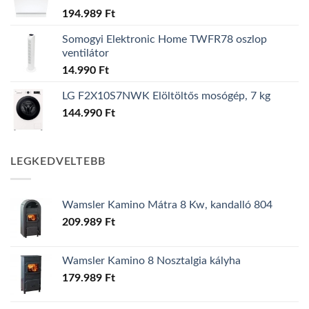
194.989
Ft
Somogyi Elektronic Home TWFR78 oszlop
ventilátor
14.990
Ft
LG F2X10S7NWK Elöltöltős mosógép, 7 kg
144.990
Ft
LEGKEDVELTEBB
Wamsler Kamino Mátra 8 Kw, kandalló 804
209.989
Ft
Wamsler Kamino 8 Nosztalgia kályha
179.989
Ft