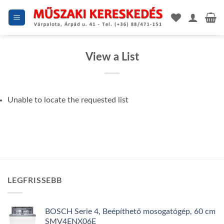
Skip
to
content
View a List
Unable to locate the requested list
LEGFRISSEBB
BOSCH Serie 4, Beépíthető mosogatógép, 60 cm
SMV4ENX06E