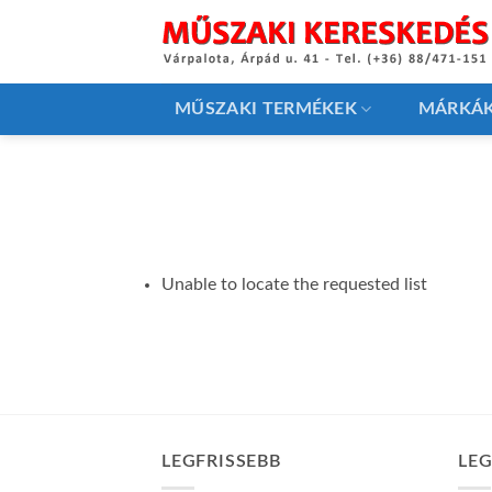
Skip
to
content
MŰSZAKI TERMÉKEK
MÁRKÁ
Unable to locate the requested list
LEGFRISSEBB
LE