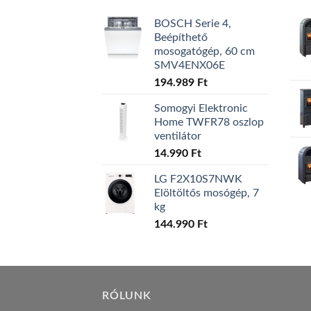
BOSCH Serie 4,
Beépíthető
mosogatógép, 60 cm
SMV4ENX06E
194.989
Ft
Somogyi Elektronic
Home TWFR78 oszlop
ventilátor
14.990
Ft
LG F2X10S7NWK
Elöltöltős mosógép, 7
kg
144.990
Ft
RÓLUNK