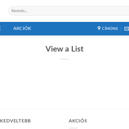
Keresés
a
következőre:
K
AKCIÓK
CÍMÜNK
View a List
GKEDVELTEBB
AKCIÓS