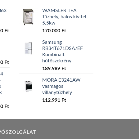
063
WAMSLER TEA
Tűzhely, balos kivitel
5,5kw
l
Current
90
Ft
170.000
Ft
price
Samsung
is:
RB34T671DSA/EF
0 Ft.
129.990 Ft.
Kombinált
hűtőszekrény
l
Current
90
Ft
price
189.989
Ft
W4
is:
ó
MORA E3241AW
0 Ft.
119.990 Ft.
s
vasmagos
x
villanytűzhely
r
112.991
Ft
l
Current
90
Ft
price
is:
0 Ft.
149.990 Ft.
VŐSZOLGÁLAT