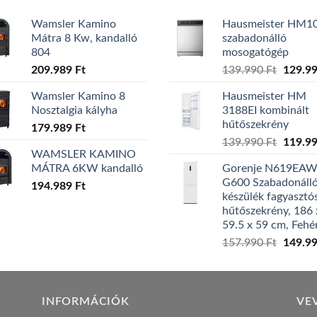
Wamsler Kamino
Hausmeister HM1
Mátra 8 Kw, kandalló
szabadonálló
804
mosogatógép
Origina
209.989
Ft
139.990
Ft
129.9
price
Wamsler Kamino 8
Hausmeister HM
was:
Nosztalgia kályha
3188EI kombinált
139.99
hűtőszekrény
179.989
Ft
Origina
139.990
Ft
119.9
WAMSLER KAMINO
price
MÁTRA 6KW kandalló
Gorenje N619EA
was:
G600 Szabadonáll
194.989
Ft
139.99
készülék fagyasztó
hűtőszekrény, 186 
59.5 x 59 cm, Fehé
Origina
157.990
Ft
149.9
price
was:
157.99
INFORMÁCIÓK
VE