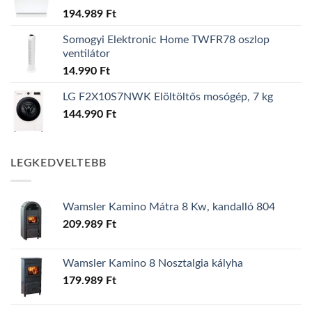
194.989
Ft
Somogyi Elektronic Home TWFR78 oszlop
ventilátor
14.990
Ft
LG F2X10S7NWK Elöltöltős mosógép, 7 kg
144.990
Ft
LEGKEDVELTEBB
Wamsler Kamino Mátra 8 Kw, kandalló 804
209.989
Ft
Wamsler Kamino 8 Nosztalgia kályha
179.989
Ft