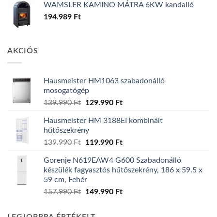
WAMSLER KAMINO MÁTRA 6KW kandalló
194.989
Ft
AKCIÓS
Hausmeister HM1063 szabadonálló
mosogatógép
Original
Current
139.990
Ft
129.990
Ft
price
price
Hausmeister HM 3188EI kombinált
was:
is:
hűtőszekrény
139.990 Ft.
129.990 Ft.
Original
Current
139.990
Ft
119.990
Ft
price
price
Gorenje N619EAW4 G600 Szabadonálló
was:
is:
készülék fagyasztós hűtőszekrény, 186 x 59.5 x
139.990 Ft.
119.990 Ft.
59 cm, Fehér
Original
Current
157.990
Ft
149.990
Ft
price
price
was:
is: