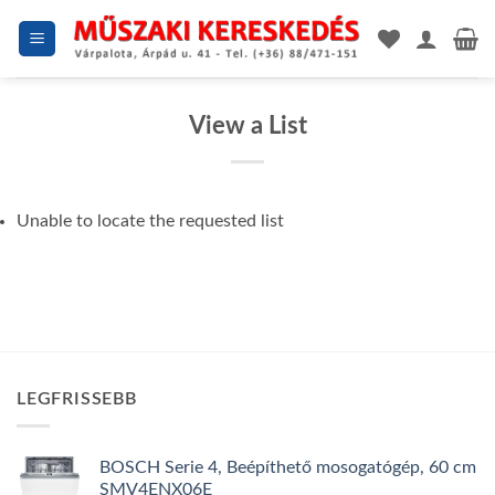
Skip
to
content
View a List
Unable to locate the requested list
LEGFRISSEBB
BOSCH Serie 4, Beépíthető mosogatógép, 60 cm
SMV4ENX06E