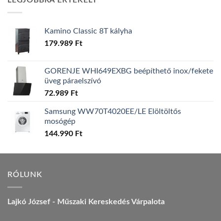
LEGJOBBRA ÉRTÉKELT
157.990 Ft.
149.990 Ft.
Kamino Classic 8T kályha
179.989
Ft
GORENJE WHI649EXBG beépíthető inox/fekete
üveg páraelszívó
72.989
Ft
Samsung WW70T4020EE/LE Elöltöltős
mosógép
144.990
Ft
RÓLUNK
Lajkó József - Műszaki Kereskedés Várpalota