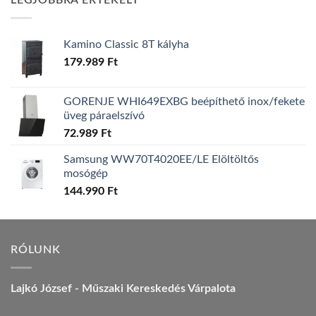
LEGJOBBRA ÉRTÉKELT
157.990 Ft.
149.990 Ft.
Kamino Classic 8T kályha
179.989
Ft
GORENJE WHI649EXBG beépíthető inox/fekete
üveg páraelszívó
72.989
Ft
Samsung WW70T4020EE/LE Elöltöltős
mosógép
144.990
Ft
RÓLUNK
Lajkó József - Műszaki Kereskedés Várpalota