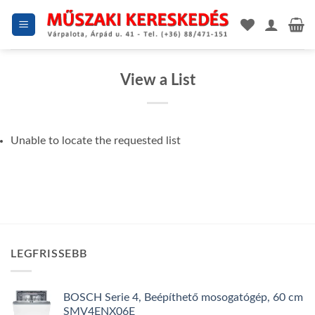
Skip
to
content
View a List
Unable to locate the requested list
LEGFRISSEBB
BOSCH Serie 4, Beépíthető mosogatógép, 60 cm
SMV4ENX06E