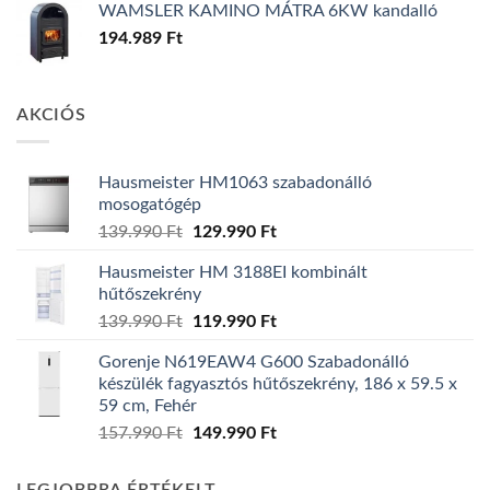
WAMSLER KAMINO MÁTRA 6KW kandalló
194.989
Ft
AKCIÓS
Hausmeister HM1063 szabadonálló
mosogatógép
Original
Current
139.990
Ft
129.990
Ft
price
price
Hausmeister HM 3188EI kombinált
was:
is:
hűtőszekrény
139.990 Ft.
129.990 Ft.
Original
Current
139.990
Ft
119.990
Ft
price
price
Gorenje N619EAW4 G600 Szabadonálló
was:
is:
készülék fagyasztós hűtőszekrény, 186 x 59.5 x
139.990 Ft.
119.990 Ft.
59 cm, Fehér
Original
Current
157.990
Ft
149.990
Ft
price
price
was:
is: