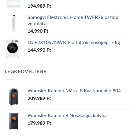
194.989
Ft
Somogyi Elektronic Home TWFR78 oszlop
ventilátor
14.990
Ft
LG F2X10S7NWK Elöltöltős mosógép, 7 kg
144.990
Ft
LEGKEDVELTEBB
Wamsler Kamino Mátra 8 Kw, kandalló 804
209.989
Ft
Wamsler Kamino 8 Nosztalgia kályha
179.989
Ft