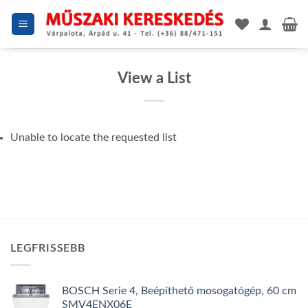
Skip
to
content
View a List
Unable to locate the requested list
LEGFRISSEBB
BOSCH Serie 4, Beépíthető mosogatógép, 60 cm
SMV4ENX06E