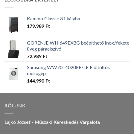
LEGJOBBRA ÉRTÉKELT
157.990 Ft.
149.990 Ft.
Kamino Classic 8T kályha
179.989
Ft
GORENJE WHI649EXBG beépíthető inox/fekete
üveg páraelszívó
72.989
Ft
Samsung WW70T4020EE/LE Elöltöltős
mosógép
144.990
Ft
RÓLUNK
Lajkó József - Műszaki Kereskedés Várpalota