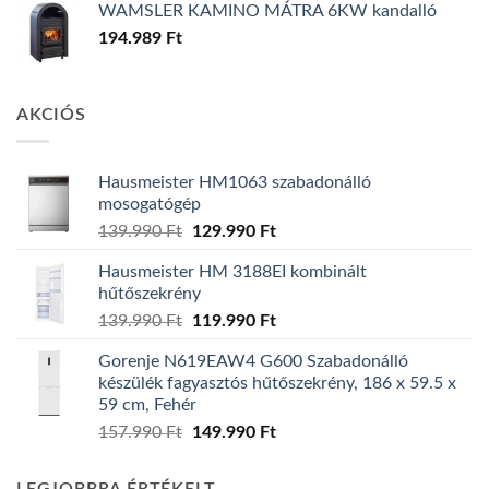
WAMSLER KAMINO MÁTRA 6KW kandalló
194.989
Ft
AKCIÓS
Hausmeister HM1063 szabadonálló
mosogatógép
Original
Current
139.990
Ft
129.990
Ft
price
price
Hausmeister HM 3188EI kombinált
was:
is:
hűtőszekrény
139.990 Ft.
129.990 Ft.
Original
Current
139.990
Ft
119.990
Ft
price
price
Gorenje N619EAW4 G600 Szabadonálló
was:
is:
készülék fagyasztós hűtőszekrény, 186 x 59.5 x
139.990 Ft.
119.990 Ft.
59 cm, Fehér
Original
Current
157.990
Ft
149.990
Ft
price
price
was:
is: