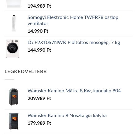
194.989
Ft
Somogyi Elektronic Home TWFR78 oszlop
ventilátor
14.990
Ft
LG F2X10S7NWK Elöltöltős mosógép, 7 kg
144.990
Ft
LEGKEDVELTEBB
Wamsler Kamino Mátra 8 Kw, kandalló 804
209.989
Ft
Wamsler Kamino 8 Nosztalgia kályha
179.989
Ft