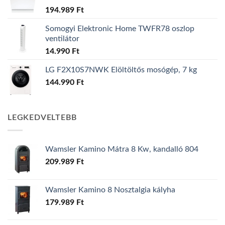
194.989
Ft
Somogyi Elektronic Home TWFR78 oszlop
ventilátor
14.990
Ft
LG F2X10S7NWK Elöltöltős mosógép, 7 kg
144.990
Ft
LEGKEDVELTEBB
Wamsler Kamino Mátra 8 Kw, kandalló 804
209.989
Ft
Wamsler Kamino 8 Nosztalgia kályha
179.989
Ft