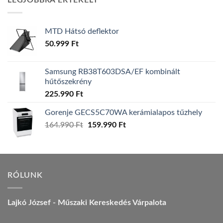
LEGJOBBRA ÉRTÉKELT
157.990 Ft.
149.990 Ft.
MTD Hátsó deflektor
50.999
Ft
Samsung RB38T603DSA/EF kombinált
hűtőszekrény
225.990
Ft
Gorenje GECS5C70WA kerámialapos tűzhely
Original
Current
164.990
Ft
159.990
Ft
price
price
was:
is:
164.990 Ft.
159.990 Ft.
RÓLUNK
Lajkó József - Műszaki Kereskedés Várpalota