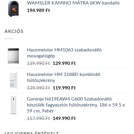
WAMSLER KAMINO MÁTRA 6KW kandalló
194.989
Ft
AKCIÓS
Hausmeister HM1063 szabadonálló
mosogatógép
Original
Current
139.990
Ft
129.990
Ft
price
price
Hausmeister HM 3188EI kombinált
was:
is:
hűtőszekrény
139.990 Ft.
129.990 Ft.
Original
Current
139.990
Ft
119.990
Ft
price
price
Gorenje N619EAW4 G600 Szabadonálló
was:
is:
készülék fagyasztós hűtőszekrény, 186 x 59.5 x
139.990 Ft.
119.990 Ft.
59 cm, Fehér
Original
Current
157.990
Ft
149.990
Ft
price
price
was:
is: