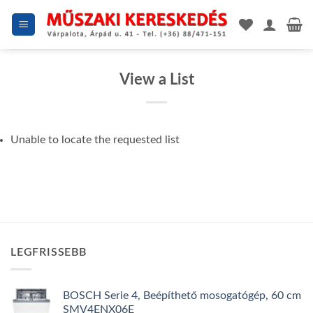
Skip
to
content
View a List
Unable to locate the requested list
LEGFRISSEBB
BOSCH Serie 4, Beépíthető mosogatógép, 60 cm
SMV4ENX06E