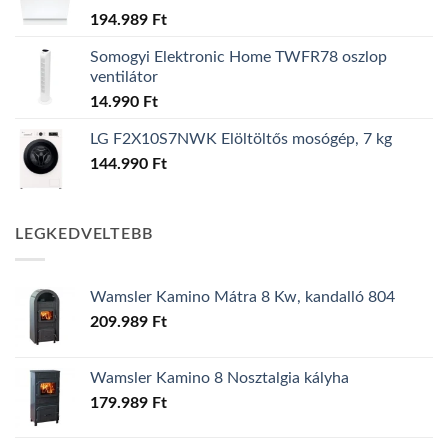
194.989
Ft
Somogyi Elektronic Home TWFR78 oszlop
ventilátor
14.990
Ft
LG F2X10S7NWK Elöltöltős mosógép, 7 kg
144.990
Ft
LEGKEDVELTEBB
Wamsler Kamino Mátra 8 Kw, kandalló 804
209.989
Ft
Wamsler Kamino 8 Nosztalgia kályha
179.989
Ft