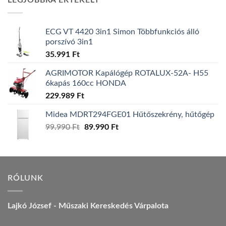
LEGJOBBRA ÉRTÉKELT
157.990 Ft.
149.990 Ft.
ECG VT 4420 3in1 Simon Többfunkciós álló
porszívó 3in1
35.991
Ft
AGRIMOTOR Kapálógép ROTALUX-52A- H55
6kapás 160cc HONDA
229.989
Ft
Midea MDRT294FGE01 Hűtőszekrény, hűtőgép
Original
Current
99.990
Ft
89.990
Ft
price
price
was:
is:
99.990 Ft.
89.990 Ft.
RÓLUNK
Lajkó József - Műszaki Kereskedés Várpalota