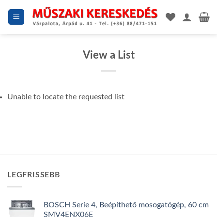
Skip
to
content
View a List
Unable to locate the requested list
LEGFRISSEBB
BOSCH Serie 4, Beépíthető mosogatógép, 60 cm
SMV4ENX06E