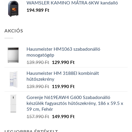
WAMSLER KAMINO MÁTRA 6KW kandalló
194.989
Ft
AKCIÓS
Hausmeister HM1063 szabadonálló
mosogatógép
Original
Current
139.990
Ft
129.990
Ft
price
price
Hausmeister HM 3188EI kombinált
was:
is:
hűtőszekrény
139.990 Ft.
129.990 Ft.
Original
Current
139.990
Ft
119.990
Ft
price
price
Gorenje N619EAW4 G600 Szabadonálló
was:
is:
készülék fagyasztós hűtőszekrény, 186 x 59.5 x
139.990 Ft.
119.990 Ft.
59 cm, Fehér
Original
Current
157.990
Ft
149.990
Ft
price
price
was:
is: