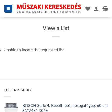
Skip
to
content
View a List
Unable to locate the requested list
LEGFRISSEBB
BOSCH Serie 4, Beépíthető mosogatógép, 60 cm
SMV4ENX06E