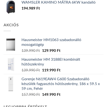
WAMSLER KAMINO MÁTRA 6KW kandalló
194.989
Ft
AKCIÓS
Hausmeister HM1063 szabadonálló
mosogatógép
Original
Current
139.990
Ft
129.990
Ft
price
price
Hausmeister HM 3188EI kombinált
was:
is:
hűtőszekrény
139.990 Ft.
129.990 Ft.
Original
Current
139.990
Ft
119.990
Ft
price
price
Gorenje N619EAW4 G600 Szabadonálló
was:
is:
készülék fagyasztós hűtőszekrény, 186 x 59.5 x
139.990 Ft.
119.990 Ft.
59 cm, Fehér
Original
Current
157.990
Ft
149.990
Ft
price
price
was:
is: