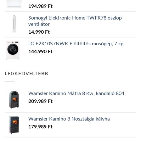
194.989
Ft
Somogyi Elektronic Home TWFR78 oszlop
ventilátor
14.990
Ft
LG F2X10S7NWK Elöltöltős mosógép, 7 kg
144.990
Ft
LEGKEDVELTEBB
Wamsler Kamino Mátra 8 Kw, kandalló 804
209.989
Ft
Wamsler Kamino 8 Nosztalgia kályha
179.989
Ft