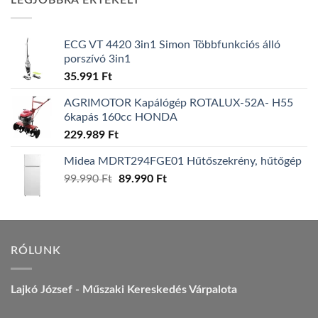
LEGJOBBRA ÉRTÉKELT
157.990 Ft.
149.990 Ft.
ECG VT 4420 3in1 Simon Többfunkciós álló
porszívó 3in1
35.991
Ft
AGRIMOTOR Kapálógép ROTALUX-52A- H55
6kapás 160cc HONDA
229.989
Ft
Midea MDRT294FGE01 Hűtőszekrény, hűtőgép
Original
Current
99.990
Ft
89.990
Ft
price
price
was:
is:
99.990 Ft.
89.990 Ft.
RÓLUNK
Lajkó József - Műszaki Kereskedés Várpalota