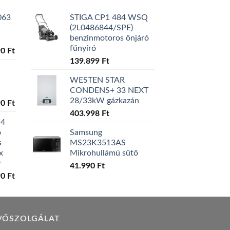
063
STIGA CP1 484 WSQ
(2L0486844/SPE)
benzinmotoros önjáró
fűnyíró
l
Current
90
Ft
price
139.899
Ft
is:
WESTEN STAR
0 Ft.
129.990 Ft.
CONDENS+ 33 NEXT
28/33kW gázkazán
l
Current
90
Ft
price
403.998
Ft
W4
is:
ó
Samsung
0 Ft.
119.990 Ft.
s
MS23K3513AS
x
Mikrohullámú sütő
r
41.990
Ft
l
Current
90
Ft
price
is:
0 Ft.
149.990 Ft.
VŐSZOLGÁLAT