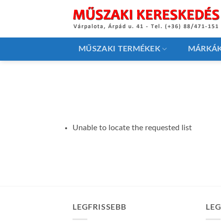
Skip
to
content
MŰSZAKI TERMÉKEK
MÁRKÁ
Unable to locate the requested list
LEGFRISSEBB
LE