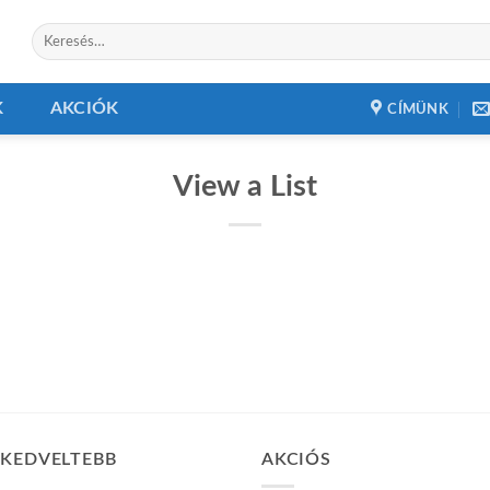
Keresés
a
következőre:
K
AKCIÓK
CÍMÜNK
View a List
GKEDVELTEBB
AKCIÓS