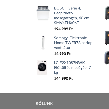
BOSCH Serie 4,
Beépíthető
mosogatógép, 60 cm
SMV4ENX06E
194.989
Ft
Somogyi Elektronic
Home TWFR78 oszlop
ventilátor
14.990
Ft
LG F2X10S7NWK
Elöltöltős mosógép, 7
kg
144.990
Ft
RÓLUNK