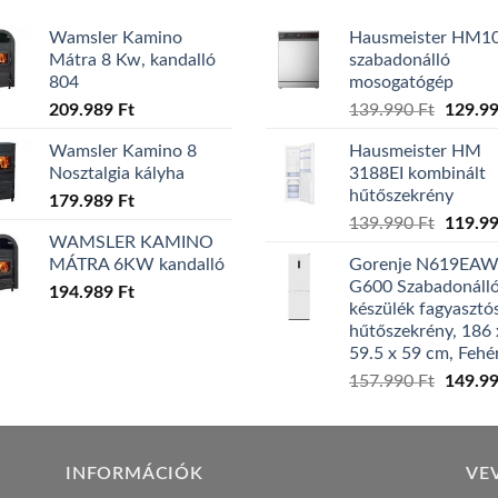
Wamsler Kamino
Hausmeister HM1
Mátra 8 Kw, kandalló
szabadonálló
804
mosogatógép
Origina
209.989
Ft
139.990
Ft
129.9
price
Wamsler Kamino 8
Hausmeister HM
was:
Nosztalgia kályha
3188EI kombinált
139.99
hűtőszekrény
179.989
Ft
Origina
139.990
Ft
119.9
WAMSLER KAMINO
price
MÁTRA 6KW kandalló
Gorenje N619EA
was:
G600 Szabadonáll
194.989
Ft
139.99
készülék fagyasztó
hűtőszekrény, 186 
59.5 x 59 cm, Fehé
Origina
157.990
Ft
149.9
price
was:
157.99
INFORMÁCIÓK
VE