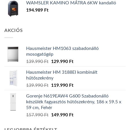
WAMSLER KAMINO MÁTRA 6KW kandalló
194.989
Ft
AKCIÓS
Hausmeister HM1063 szabadonálló
mosogatógép
Original
Current
139.990
Ft
129.990
Ft
price
price
Hausmeister HM 3188EI kombinált
was:
is:
hűtőszekrény
139.990 Ft.
129.990 Ft.
Original
Current
139.990
Ft
119.990
Ft
price
price
Gorenje N619EAW4 G600 Szabadonálló
was:
is:
készülék fagyasztós hűtőszekrény, 186 x 59.5 x
139.990 Ft.
119.990 Ft.
59 cm, Fehér
Original
Current
157.990
Ft
149.990
Ft
price
price
was:
is: