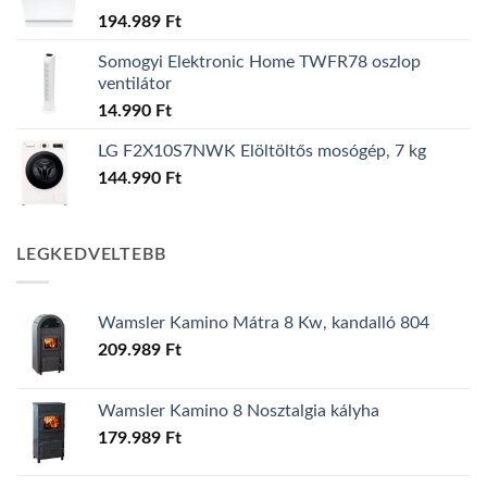
194.989
Ft
Somogyi Elektronic Home TWFR78 oszlop
ventilátor
14.990
Ft
LG F2X10S7NWK Elöltöltős mosógép, 7 kg
144.990
Ft
LEGKEDVELTEBB
Wamsler Kamino Mátra 8 Kw, kandalló 804
209.989
Ft
Wamsler Kamino 8 Nosztalgia kályha
179.989
Ft