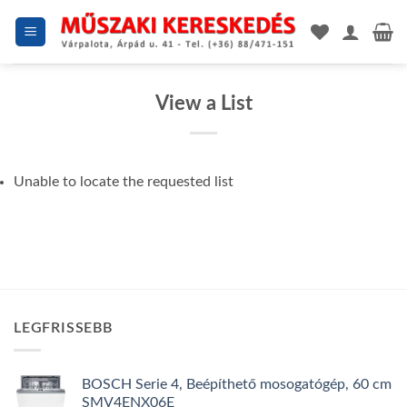
Skip
to
content
View a List
Unable to locate the requested list
LEGFRISSEBB
BOSCH Serie 4, Beépíthető mosogatógép, 60 cm
SMV4ENX06E