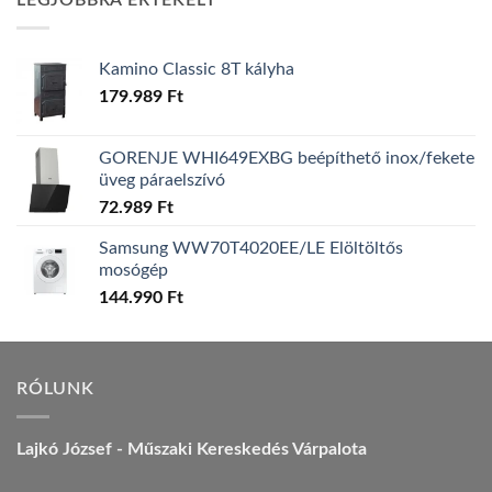
LEGJOBBRA ÉRTÉKELT
157.990 Ft.
149.990 Ft.
Kamino Classic 8T kályha
179.989
Ft
GORENJE WHI649EXBG beépíthető inox/fekete
üveg páraelszívó
72.989
Ft
Samsung WW70T4020EE/LE Elöltöltős
mosógép
144.990
Ft
RÓLUNK
Lajkó József - Műszaki Kereskedés Várpalota