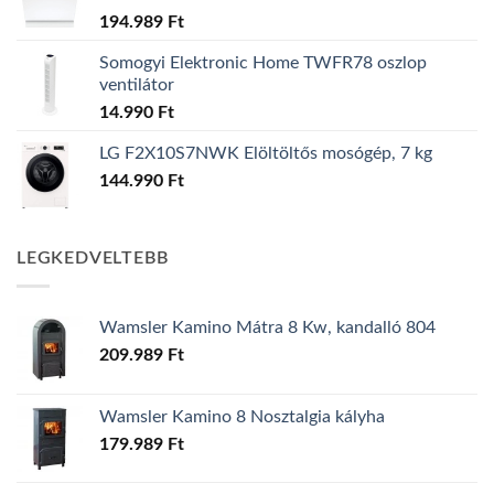
194.989
Ft
Somogyi Elektronic Home TWFR78 oszlop
ventilátor
14.990
Ft
LG F2X10S7NWK Elöltöltős mosógép, 7 kg
144.990
Ft
LEGKEDVELTEBB
Wamsler Kamino Mátra 8 Kw, kandalló 804
209.989
Ft
Wamsler Kamino 8 Nosztalgia kályha
179.989
Ft