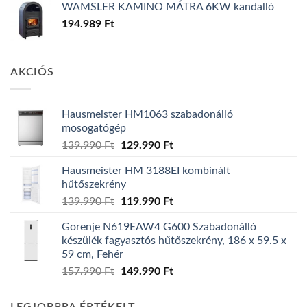
WAMSLER KAMINO MÁTRA 6KW kandalló
194.989
Ft
AKCIÓS
Hausmeister HM1063 szabadonálló
mosogatógép
Original
Current
139.990
Ft
129.990
Ft
price
price
Hausmeister HM 3188EI kombinált
was:
is:
hűtőszekrény
139.990 Ft.
129.990 Ft.
Original
Current
139.990
Ft
119.990
Ft
price
price
Gorenje N619EAW4 G600 Szabadonálló
was:
is:
készülék fagyasztós hűtőszekrény, 186 x 59.5 x
139.990 Ft.
119.990 Ft.
59 cm, Fehér
Original
Current
157.990
Ft
149.990
Ft
price
price
was:
is: