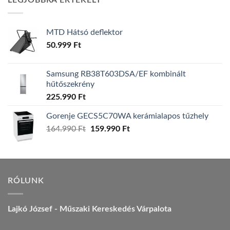
LEGJOBBRA ÉRTÉKELT
157.990 Ft.
149.990 Ft.
MTD Hátsó deflektor
50.999
Ft
Samsung RB38T603DSA/EF kombinált
hűtőszekrény
225.990
Ft
Gorenje GECS5C70WA kerámialapos tűzhely
Original
Current
164.990
Ft
159.990
Ft
price
price
was:
is:
164.990 Ft.
159.990 Ft.
RÓLUNK
Lajkó József - Műszaki Kereskedés Várpalota