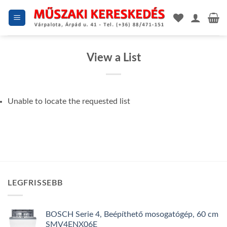
Skip
to
content
View a List
Unable to locate the requested list
LEGFRISSEBB
BOSCH Serie 4, Beépíthető mosogatógép, 60 cm
SMV4ENX06E