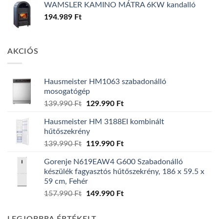
WAMSLER KAMINO MÁTRA 6KW kandalló
194.989
Ft
AKCIÓS
Hausmeister HM1063 szabadonálló
mosogatógép
Original
Current
139.990
Ft
129.990
Ft
price
price
Hausmeister HM 3188EI kombinált
was:
is:
hűtőszekrény
139.990 Ft.
129.990 Ft.
Original
Current
139.990
Ft
119.990
Ft
price
price
Gorenje N619EAW4 G600 Szabadonálló
was:
is:
készülék fagyasztós hűtőszekrény, 186 x 59.5 x
139.990 Ft.
119.990 Ft.
59 cm, Fehér
Original
Current
157.990
Ft
149.990
Ft
price
price
was:
is: