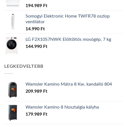
194.989
Ft
Somogyi Elektronic Home TWFR78 oszlop
ventilátor
14.990
Ft
LG F2X10S7NWK Elöltöltős mosógép, 7 kg
144.990
Ft
LEGKEDVELTEBB
Wamsler Kamino Mátra 8 Kw, kandalló 804
209.989
Ft
Wamsler Kamino 8 Nosztalgia kályha
179.989
Ft