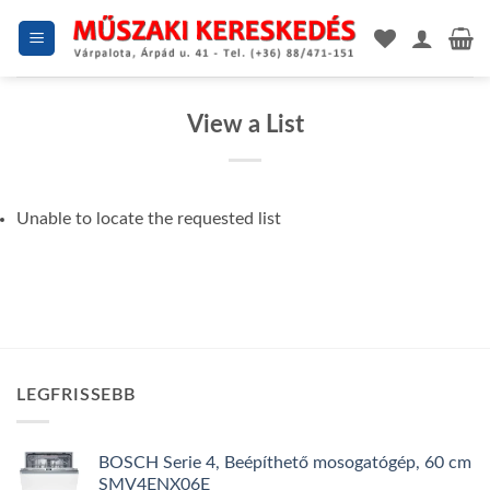
Skip
to
content
View a List
Unable to locate the requested list
LEGFRISSEBB
BOSCH Serie 4, Beépíthető mosogatógép, 60 cm
SMV4ENX06E