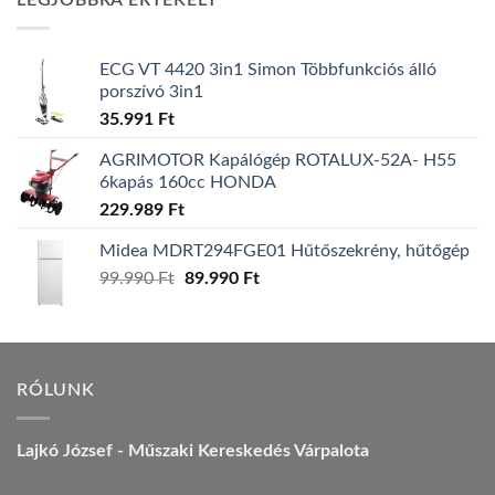
LEGJOBBRA ÉRTÉKELT
157.990 Ft.
149.990 Ft.
ECG VT 4420 3in1 Simon Többfunkciós álló
porszívó 3in1
35.991
Ft
AGRIMOTOR Kapálógép ROTALUX-52A- H55
6kapás 160cc HONDA
229.989
Ft
Midea MDRT294FGE01 Hűtőszekrény, hűtőgép
Original
Current
99.990
Ft
89.990
Ft
price
price
was:
is:
99.990 Ft.
89.990 Ft.
RÓLUNK
Lajkó József - Műszaki Kereskedés Várpalota