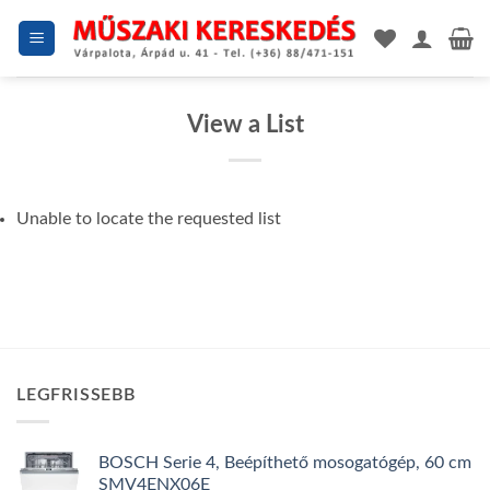
Skip
to
content
View a List
Unable to locate the requested list
LEGFRISSEBB
BOSCH Serie 4, Beépíthető mosogatógép, 60 cm
SMV4ENX06E