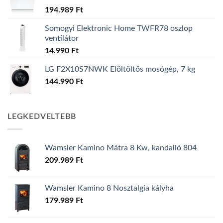
194.989
Ft
Somogyi Elektronic Home TWFR78 oszlop
ventilátor
14.990
Ft
LG F2X10S7NWK Elöltöltős mosógép, 7 kg
144.990
Ft
LEGKEDVELTEBB
Wamsler Kamino Mátra 8 Kw, kandalló 804
209.989
Ft
Wamsler Kamino 8 Nosztalgia kályha
179.989
Ft