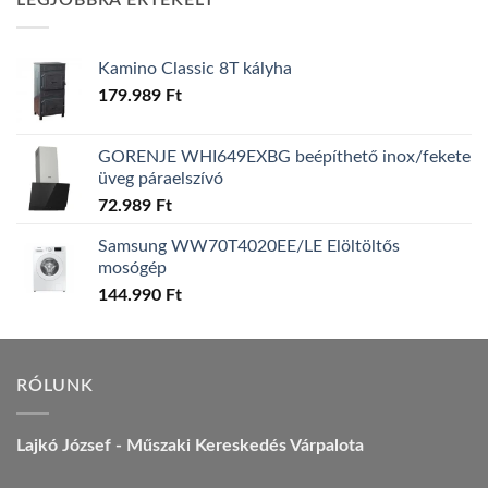
LEGJOBBRA ÉRTÉKELT
157.990 Ft.
149.990 Ft.
Kamino Classic 8T kályha
179.989
Ft
GORENJE WHI649EXBG beépíthető inox/fekete
üveg páraelszívó
72.989
Ft
Samsung WW70T4020EE/LE Elöltöltős
mosógép
144.990
Ft
RÓLUNK
Lajkó József - Műszaki Kereskedés Várpalota