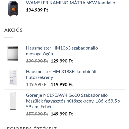
WAMSLER KAMINO MÁTRA 6KW kandalló
194.989
Ft
AKCIÓS
Hausmeister HM1063 szabadonálló
mosogatógép
Original
Current
139.990
Ft
129.990
Ft
price
price
Hausmeister HM 3188EI kombinált
was:
is:
hűtőszekrény
139.990 Ft.
129.990 Ft.
Original
Current
139.990
Ft
119.990
Ft
price
price
Gorenje N619EAW4 G600 Szabadonálló
was:
is:
készülék fagyasztós hűtőszekrény, 186 x 59.5 x
139.990 Ft.
119.990 Ft.
59 cm, Fehér
Original
Current
157.990
Ft
149.990
Ft
price
price
was:
is: