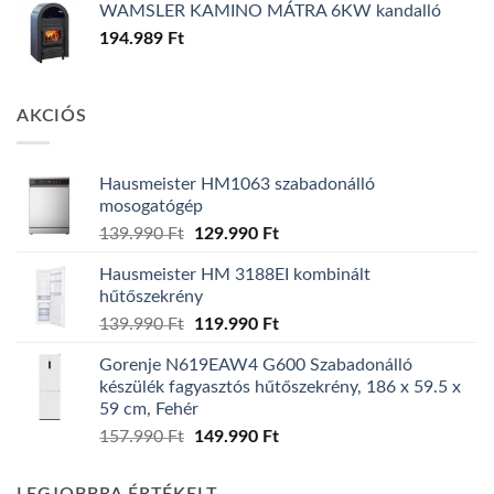
WAMSLER KAMINO MÁTRA 6KW kandalló
194.989
Ft
AKCIÓS
Hausmeister HM1063 szabadonálló
mosogatógép
Original
Current
139.990
Ft
129.990
Ft
price
price
Hausmeister HM 3188EI kombinált
was:
is:
hűtőszekrény
139.990 Ft.
129.990 Ft.
Original
Current
139.990
Ft
119.990
Ft
price
price
Gorenje N619EAW4 G600 Szabadonálló
was:
is:
készülék fagyasztós hűtőszekrény, 186 x 59.5 x
139.990 Ft.
119.990 Ft.
59 cm, Fehér
Original
Current
157.990
Ft
149.990
Ft
price
price
was:
is: