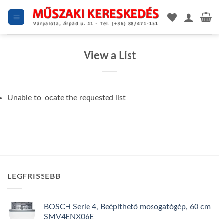
Skip
to
content
View a List
Unable to locate the requested list
LEGFRISSEBB
BOSCH Serie 4, Beépíthető mosogatógép, 60 cm
SMV4ENX06E