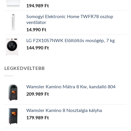
194.989
Ft
Somogyi Elektronic Home TWFR78 oszlop
ventilátor
14.990
Ft
LG F2X10S7NWK Elöltöltős mosógép, 7 kg
144.990
Ft
LEGKEDVELTEBB
Wamsler Kamino Mátra 8 Kw, kandalló 804
209.989
Ft
Wamsler Kamino 8 Nosztalgia kályha
179.989
Ft