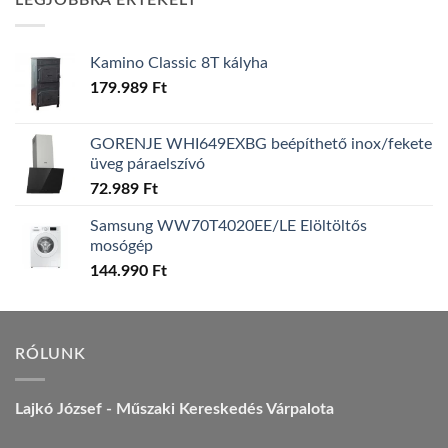
LEGJOBBRA ÉRTÉKELT
157.990 Ft.
149.990 Ft.
Kamino Classic 8T kályha
179.989
Ft
GORENJE WHI649EXBG beépíthető inox/fekete
üveg páraelszívó
72.989
Ft
Samsung WW70T4020EE/LE Elöltöltős
mosógép
144.990
Ft
RÓLUNK
Lajkó József - Műszaki Kereskedés Várpalota