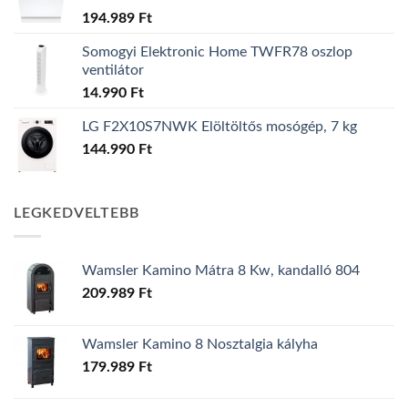
194.989
Ft
Somogyi Elektronic Home TWFR78 oszlop
ventilátor
14.990
Ft
LG F2X10S7NWK Elöltöltős mosógép, 7 kg
144.990
Ft
LEGKEDVELTEBB
Wamsler Kamino Mátra 8 Kw, kandalló 804
209.989
Ft
Wamsler Kamino 8 Nosztalgia kályha
179.989
Ft