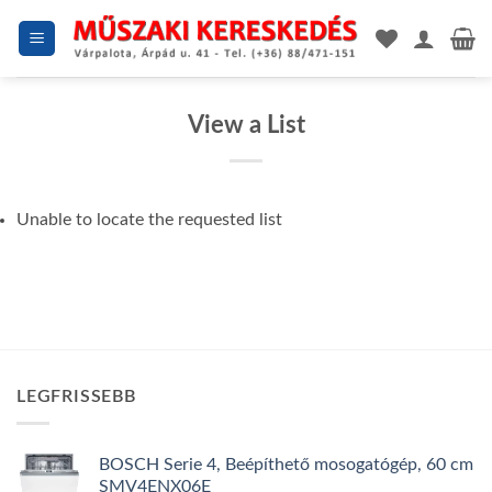
Skip
to
content
View a List
Unable to locate the requested list
LEGFRISSEBB
BOSCH Serie 4, Beépíthető mosogatógép, 60 cm
SMV4ENX06E