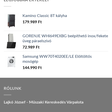
LEGJOBBRA ÉRTÉKELT
157.990 Ft.
149.990 Ft.
Kamino Classic 8T kályha
179.989
Ft
GORENJE WHI649EXBG beépíthető inox/fekete
üveg páraelszívó
72.989
Ft
Samsung WW70T4020EE/LE Elöltöltős
mosógép
144.990
Ft
RÓLUNK
Lajkó József - Műszaki Kereskedés Várpalota