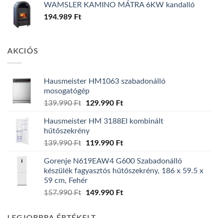
WAMSLER KAMINO MÁTRA 6KW kandalló
194.989
Ft
AKCIÓS
Hausmeister HM1063 szabadonálló
mosogatógép
Original
Current
139.990
Ft
129.990
Ft
price
price
Hausmeister HM 3188EI kombinált
was:
is:
hűtőszekrény
139.990 Ft.
129.990 Ft.
Original
Current
139.990
Ft
119.990
Ft
price
price
Gorenje N619EAW4 G600 Szabadonálló
was:
is:
készülék fagyasztós hűtőszekrény, 186 x 59.5 x
139.990 Ft.
119.990 Ft.
59 cm, Fehér
Original
Current
157.990
Ft
149.990
Ft
price
price
was:
is: