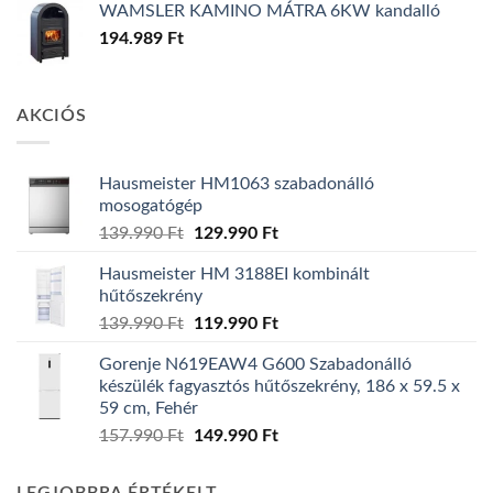
WAMSLER KAMINO MÁTRA 6KW kandalló
194.989
Ft
AKCIÓS
Hausmeister HM1063 szabadonálló
mosogatógép
Original
Current
139.990
Ft
129.990
Ft
price
price
Hausmeister HM 3188EI kombinált
was:
is:
hűtőszekrény
139.990 Ft.
129.990 Ft.
Original
Current
139.990
Ft
119.990
Ft
price
price
Gorenje N619EAW4 G600 Szabadonálló
was:
is:
készülék fagyasztós hűtőszekrény, 186 x 59.5 x
139.990 Ft.
119.990 Ft.
59 cm, Fehér
Original
Current
157.990
Ft
149.990
Ft
price
price
was:
is: