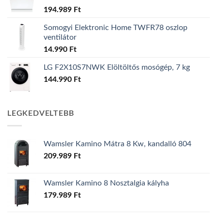
194.989
Ft
Somogyi Elektronic Home TWFR78 oszlop
ventilátor
14.990
Ft
LG F2X10S7NWK Elöltöltős mosógép, 7 kg
144.990
Ft
LEGKEDVELTEBB
Wamsler Kamino Mátra 8 Kw, kandalló 804
209.989
Ft
Wamsler Kamino 8 Nosztalgia kályha
179.989
Ft