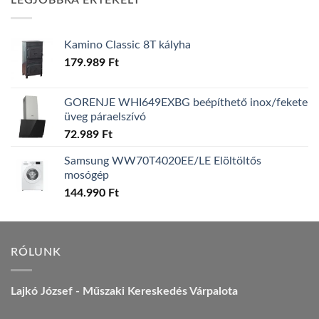
LEGJOBBRA ÉRTÉKELT
157.990 Ft.
149.990 Ft.
Kamino Classic 8T kályha
179.989
Ft
GORENJE WHI649EXBG beépíthető inox/fekete
üveg páraelszívó
72.989
Ft
Samsung WW70T4020EE/LE Elöltöltős
mosógép
144.990
Ft
RÓLUNK
Lajkó József - Műszaki Kereskedés Várpalota