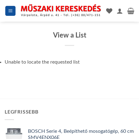
Skip
to
content
View a List
Unable to locate the requested list
LEGFRISSEBB
BOSCH Serie 4, Beépíthető mosogatógép, 60 cm
SMV4ENX06E