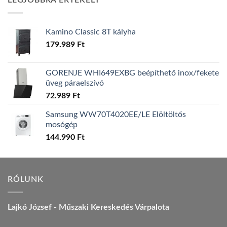
LEGJOBBRA ÉRTÉKELT
157.990 Ft.
149.990 Ft.
Kamino Classic 8T kályha
179.989
Ft
GORENJE WHI649EXBG beépíthető inox/fekete
üveg páraelszívó
72.989
Ft
Samsung WW70T4020EE/LE Elöltöltős
mosógép
144.990
Ft
RÓLUNK
Lajkó József - Műszaki Kereskedés Várpalota