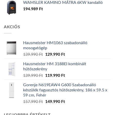
WAMSLER KAMINO MÁTRA 6KW kandalló
194.989
Ft
AKCIÓS
Hausmeister HM1063 szabadonálló
mosogatógép
Original
Current
139.990
Ft
129.990
Ft
price
price
Hausmeister HM 3188EI kombinált
was:
is:
hűtőszekrény
139.990 Ft.
129.990 Ft.
Original
Current
139.990
Ft
119.990
Ft
price
price
Gorenje N619EAW4 G600 Szabadonálló
was:
is:
készülék fagyasztós hűtőszekrény, 186 x 59.5 x
139.990 Ft.
119.990 Ft.
59 cm, Fehér
Original
Current
157.990
Ft
149.990
Ft
price
price
was:
is: