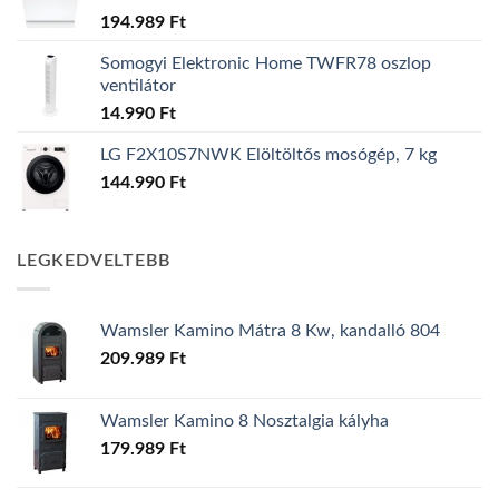
194.989
Ft
Somogyi Elektronic Home TWFR78 oszlop
ventilátor
14.990
Ft
LG F2X10S7NWK Elöltöltős mosógép, 7 kg
144.990
Ft
LEGKEDVELTEBB
Wamsler Kamino Mátra 8 Kw, kandalló 804
209.989
Ft
Wamsler Kamino 8 Nosztalgia kályha
179.989
Ft