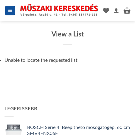
Skip
to
content
View a List
Unable to locate the requested list
LEGFRISSEBB
BOSCH Serie 4, Beépíthető mosogatógép, 60 cm
SMV4ENX06E