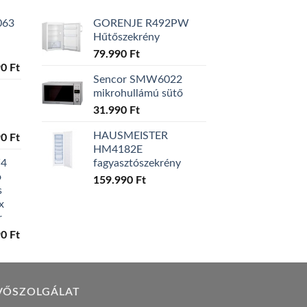
063
GORENJE R492PW
Hűtőszekrény
79.990
Ft
l
Current
90
Ft
Sencor SMW6022
price
mikrohullámú sütő
is:
0 Ft.
129.990 Ft.
31.990
Ft
HAUSMEISTER
l
Current
90
Ft
HM4182E
price
W4
fagyasztószekrény
is:
ó
0 Ft.
119.990 Ft.
159.990
Ft
s
x
r
l
Current
90
Ft
price
is:
0 Ft.
149.990 Ft.
VŐSZOLGÁLAT