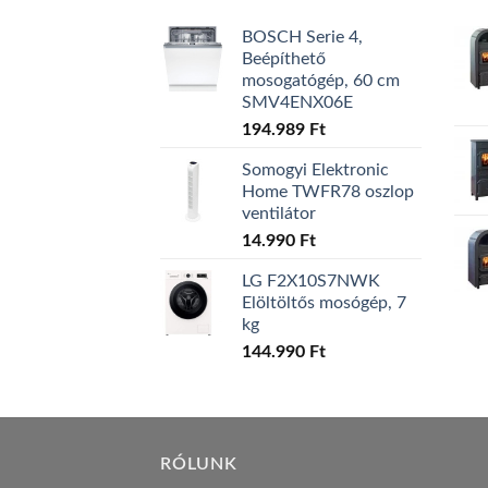
BOSCH Serie 4,
Beépíthető
mosogatógép, 60 cm
SMV4ENX06E
194.989
Ft
Somogyi Elektronic
Home TWFR78 oszlop
ventilátor
14.990
Ft
LG F2X10S7NWK
Elöltöltős mosógép, 7
kg
144.990
Ft
RÓLUNK