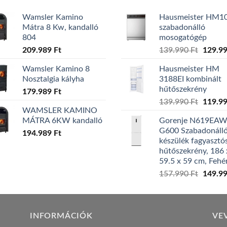
Wamsler Kamino
Hausmeister HM1
Mátra 8 Kw, kandalló
szabadonálló
804
mosogatógép
Origina
209.989
Ft
139.990
Ft
129.9
price
Wamsler Kamino 8
Hausmeister HM
was:
Nosztalgia kályha
3188EI kombinált
139.99
hűtőszekrény
179.989
Ft
Origina
139.990
Ft
119.9
WAMSLER KAMINO
price
MÁTRA 6KW kandalló
Gorenje N619EA
was:
G600 Szabadonáll
194.989
Ft
139.99
készülék fagyasztó
hűtőszekrény, 186 
59.5 x 59 cm, Fehé
Origina
157.990
Ft
149.9
price
was:
157.99
INFORMÁCIÓK
VE