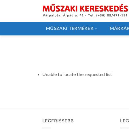
Skip
to
content
MŰSZAKI TERMÉKEK
MÁRKÁ
Unable to locate the requested list
LEGFRISSEBB
LE