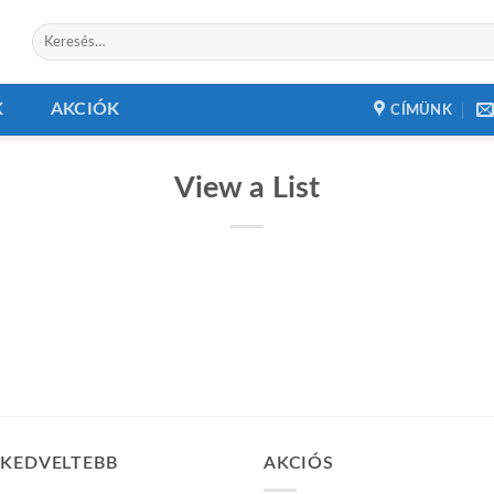
Keresés
a
következőre:
K
AKCIÓK
CÍMÜNK
View a List
GKEDVELTEBB
AKCIÓS