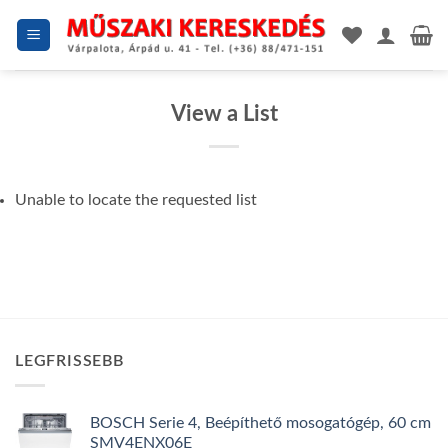
Skip
to
content
View a List
Unable to locate the requested list
LEGFRISSEBB
BOSCH Serie 4, Beépíthető mosogatógép, 60 cm
SMV4ENX06E