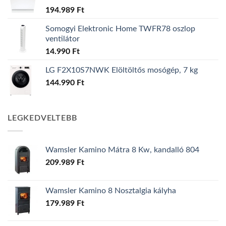
194.989
Ft
Somogyi Elektronic Home TWFR78 oszlop
ventilátor
14.990
Ft
LG F2X10S7NWK Elöltöltős mosógép, 7 kg
144.990
Ft
LEGKEDVELTEBB
Wamsler Kamino Mátra 8 Kw, kandalló 804
209.989
Ft
Wamsler Kamino 8 Nosztalgia kályha
179.989
Ft