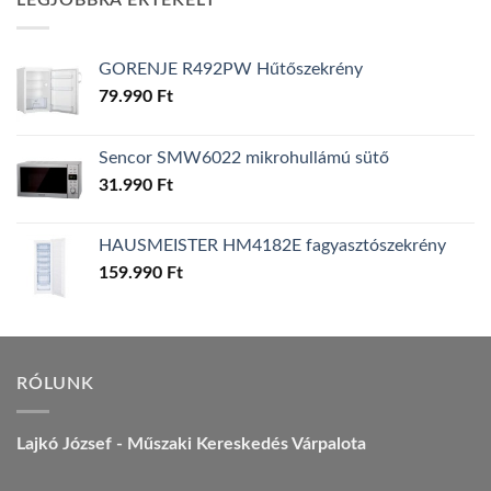
LEGJOBBRA ÉRTÉKELT
157.990 Ft.
149.990 Ft.
GORENJE R492PW Hűtőszekrény
79.990
Ft
Sencor SMW6022 mikrohullámú sütő
31.990
Ft
HAUSMEISTER HM4182E fagyasztószekrény
159.990
Ft
RÓLUNK
Lajkó József - Műszaki Kereskedés Várpalota