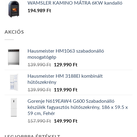
WAMSLER KAMINO MÁTRA 6KW kandalló
194.989
Ft
AKCIÓS
Hausmeister HM1063 szabadonálló
mosogatógép
Original
Current
139.990
Ft
129.990
Ft
price
price
Hausmeister HM 3188EI kombinált
was:
is:
hűtőszekrény
139.990 Ft.
129.990 Ft.
Original
Current
139.990
Ft
119.990
Ft
price
price
Gorenje N619EAW4 G600 Szabadonálló
was:
is:
készülék fagyasztós hűtőszekrény, 186 x 59.5 x
139.990 Ft.
119.990 Ft.
59 cm, Fehér
Original
Current
157.990
Ft
149.990
Ft
price
price
was:
is: