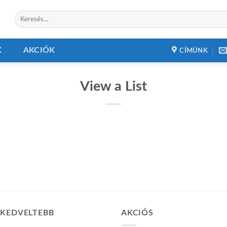
Keresés
a
következőre:
K
AKCIÓK
CÍMÜNK
View a List
GKEDVELTEBB
AKCIÓS