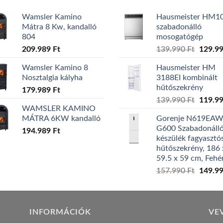
Wamsler Kamino
Hausmeister HM1
Mátra 8 Kw, kandalló
szabadonálló
804
mosogatógép
Origina
209.989
Ft
139.990
Ft
129.9
price
Wamsler Kamino 8
Hausmeister HM
was:
Nosztalgia kályha
3188EI kombinált
139.99
hűtőszekrény
179.989
Ft
Origina
139.990
Ft
119.9
WAMSLER KAMINO
price
MÁTRA 6KW kandalló
Gorenje N619EA
was:
G600 Szabadonáll
194.989
Ft
139.99
készülék fagyasztó
hűtőszekrény, 186 
59.5 x 59 cm, Fehé
Origina
157.990
Ft
149.9
price
was:
157.99
INFORMÁCIÓK
VE