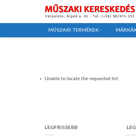
Skip
to
content
MŰSZAKI TERMÉKEK
MÁRKÁ
Unable to locate the requested list
LEGFRISSEBB
LE