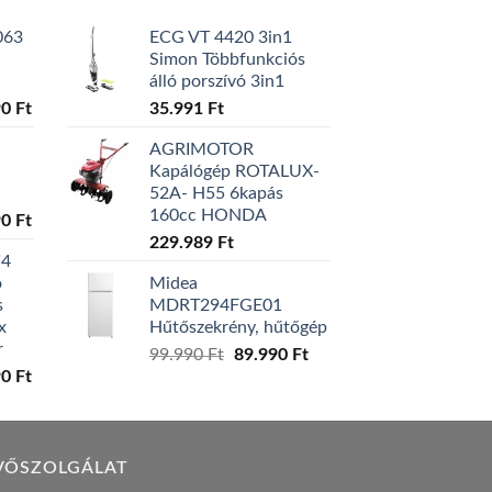
063
ECG VT 4420 3in1
Simon Többfunkciós
álló porszívó 3in1
l
Current
90
Ft
35.991
Ft
price
AGRIMOTOR
is:
Kapálógép ROTALUX-
0 Ft.
129.990 Ft.
52A- H55 6kapás
160cc HONDA
l
Current
90
Ft
price
229.989
Ft
W4
is:
ó
Midea
0 Ft.
119.990 Ft.
s
MDRT294FGE01
x
Hűtőszekrény, hűtőgép
r
Original
Current
99.990
Ft
89.990
Ft
l
Current
90
Ft
price
price
price
was:
is:
is:
99.990 Ft.
89.990 Ft.
0 Ft.
149.990 Ft.
VŐSZOLGÁLAT