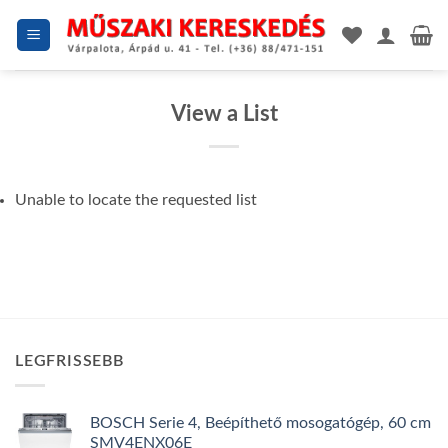
Skip
to
content
View a List
Unable to locate the requested list
LEGFRISSEBB
BOSCH Serie 4, Beépíthető mosogatógép, 60 cm
SMV4ENX06E