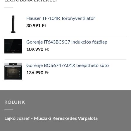
LEGJOBBRA ÉRTÉKELT
157.990 Ft.
149.990 Ft.
Hauser TF-104R Toronyventilátor
30.991
Ft
Gorenje IT643BCSC7 indukciós főzőlap
109.990
Ft
Gorenje BOS6747A01X beépíthető sütő
136.990
Ft
RÓLUNK
Lajkó József - Műszaki Kereskedés Várpalota