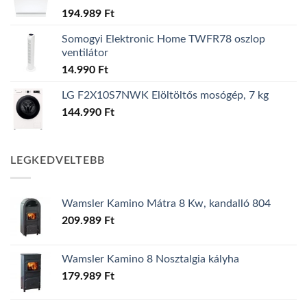
194.989
Ft
Somogyi Elektronic Home TWFR78 oszlop
ventilátor
14.990
Ft
LG F2X10S7NWK Elöltöltős mosógép, 7 kg
144.990
Ft
LEGKEDVELTEBB
Wamsler Kamino Mátra 8 Kw, kandalló 804
209.989
Ft
Wamsler Kamino 8 Nosztalgia kályha
179.989
Ft