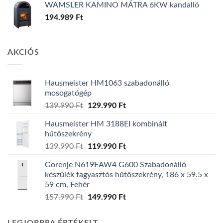
WAMSLER KAMINO MÁTRA 6KW kandalló
194.989
Ft
AKCIÓS
Hausmeister HM1063 szabadonálló
mosogatógép
Original
Current
139.990
Ft
129.990
Ft
price
price
Hausmeister HM 3188EI kombinált
was:
is:
hűtőszekrény
139.990 Ft.
129.990 Ft.
Original
Current
139.990
Ft
119.990
Ft
price
price
Gorenje N619EAW4 G600 Szabadonálló
was:
is:
készülék fagyasztós hűtőszekrény, 186 x 59.5 x
139.990 Ft.
119.990 Ft.
59 cm, Fehér
Original
Current
157.990
Ft
149.990
Ft
price
price
was:
is: