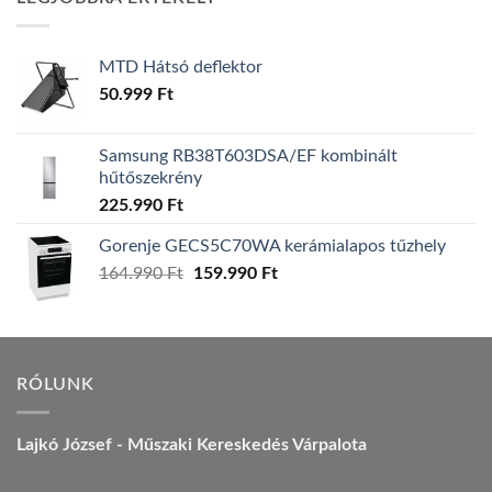
157.990 Ft.
149.990 Ft.
MTD Hátsó deflektor
50.999
Ft
Samsung RB38T603DSA/EF kombinált
hűtőszekrény
225.990
Ft
Gorenje GECS5C70WA kerámialapos tűzhely
Original
Current
164.990
Ft
159.990
Ft
price
price
was:
is:
164.990 Ft.
159.990 Ft.
RÓLUNK
Lajkó József - Műszaki Kereskedés Várpalota