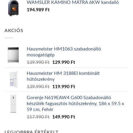
WAMSLER KAMINO MÁTRA 6KW kandalló
194.989
Ft
AKCIÓS
Hausmeister HM1063 szabadonálló
mosogatógép
Original
Current
139.990
Ft
129.990
Ft
price
price
Hausmeister HM 3188EI kombinált
was:
is:
hűtőszekrény
139.990 Ft.
129.990 Ft.
Original
Current
139.990
Ft
119.990
Ft
price
price
Gorenje N619EAW4 G600 Szabadonálló
was:
is:
készülék fagyasztós hűtőszekrény, 186 x 59.5 x
139.990 Ft.
119.990 Ft.
59 cm, Fehér
Original
Current
157.990
Ft
149.990
Ft
price
price
was:
is:
LEGJOBBRA ÉRTÉKELT