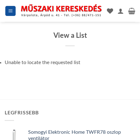
Skip
to
content
View a List
Unable to locate the requested list
LEGFRISSEBB
Somogyi Elektronic Home TWFR78 oszlop
ventilátor