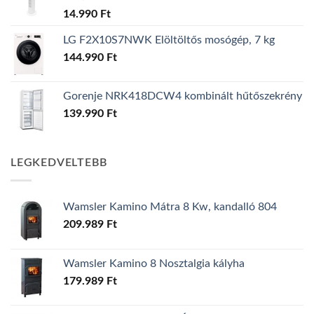
14.990
Ft
LG F2X10S7NWK Elöltöltős mosógép, 7 kg
144.990
Ft
Gorenje NRK418DCW4 kombinált hűtőszekrény
139.990
Ft
LEGKEDVELTEBB
Wamsler Kamino Mátra 8 Kw, kandalló 804
209.989
Ft
Wamsler Kamino 8 Nosztalgia kályha
179.989
Ft