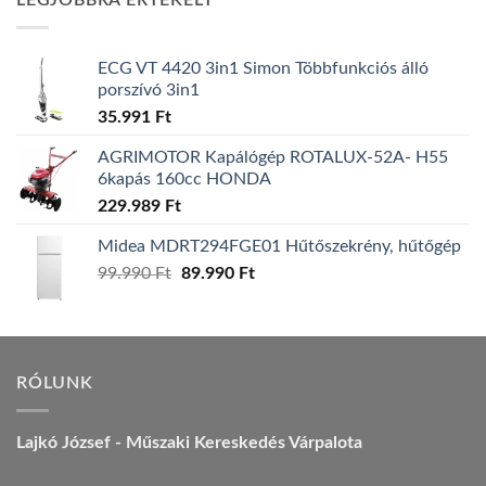
LEGJOBBRA ÉRTÉKELT
157.990 Ft.
149.990 Ft.
ECG VT 4420 3in1 Simon Többfunkciós álló
porszívó 3in1
35.991
Ft
AGRIMOTOR Kapálógép ROTALUX-52A- H55
6kapás 160cc HONDA
229.989
Ft
Midea MDRT294FGE01 Hűtőszekrény, hűtőgép
Original
Current
99.990
Ft
89.990
Ft
price
price
was:
is:
99.990 Ft.
89.990 Ft.
RÓLUNK
Lajkó József - Műszaki Kereskedés Várpalota