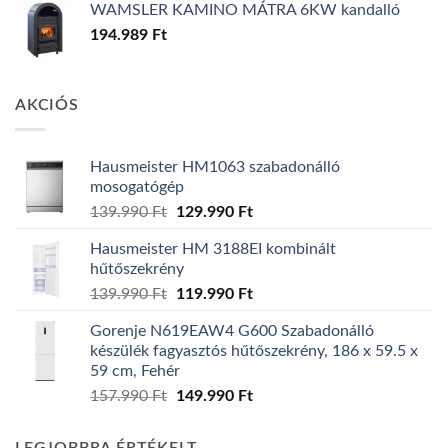
WAMSLER KAMINO MÁTRA 6KW kandalló
194.989
Ft
AKCIÓS
Hausmeister HM1063 szabadonálló
mosogatógép
Original
Current
139.990
Ft
129.990
Ft
price
price
Hausmeister HM 3188EI kombinált
was:
is:
hűtőszekrény
139.990 Ft.
129.990 Ft.
Original
Current
139.990
Ft
119.990
Ft
price
price
Gorenje N619EAW4 G600 Szabadonálló
was:
is:
készülék fagyasztós hűtőszekrény, 186 x 59.5 x
139.990 Ft.
119.990 Ft.
59 cm, Fehér
Original
Current
157.990
Ft
149.990
Ft
price
price
was:
is: