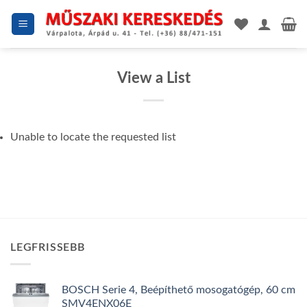
Skip
to
content
View a List
Unable to locate the requested list
LEGFRISSEBB
BOSCH Serie 4, Beépíthető mosogatógép, 60 cm
SMV4ENX06E