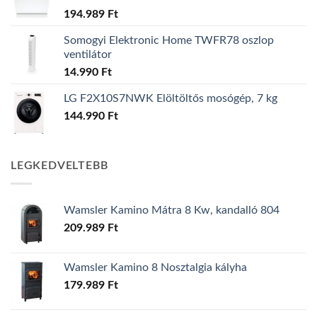
194.989
Ft
Somogyi Elektronic Home TWFR78 oszlop
ventilátor
14.990
Ft
LG F2X10S7NWK Elöltöltős mosógép, 7 kg
144.990
Ft
LEGKEDVELTEBB
Wamsler Kamino Mátra 8 Kw, kandalló 804
209.989
Ft
Wamsler Kamino 8 Nosztalgia kályha
179.989
Ft