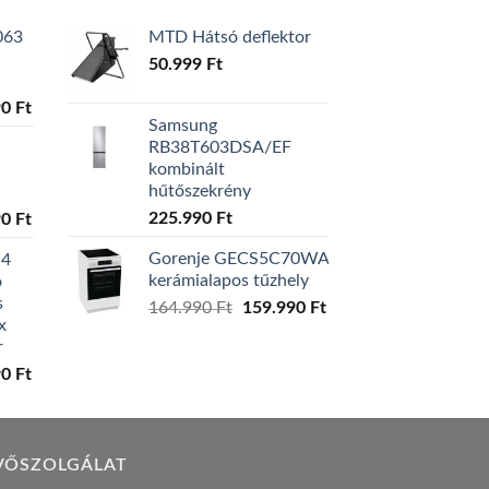
063
MTD Hátsó deflektor
50.999
Ft
l
Current
90
Ft
Samsung
price
RB38T603DSA/EF
is:
kombinált
0 Ft.
129.990 Ft.
hűtőszekrény
l
Current
225.990
Ft
90
Ft
price
Gorenje GECS5C70WA
W4
is:
kerámialapos tűzhely
ó
0 Ft.
119.990 Ft.
s
Original
Current
164.990
Ft
159.990
Ft
x
price
price
r
was:
is:
l
Current
90
Ft
164.990 Ft.
159.990 Ft.
price
is:
0 Ft.
149.990 Ft.
VŐSZOLGÁLAT