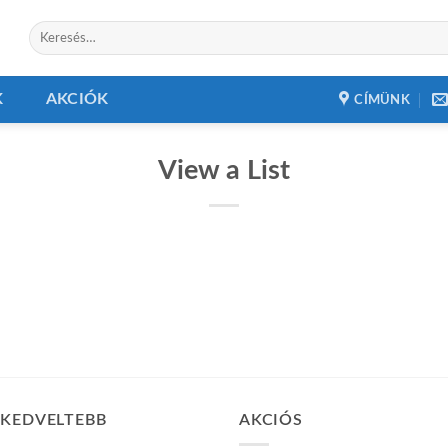
Keresés
a
következőre:
K
AKCIÓK
CÍMÜNK
View a List
GKEDVELTEBB
AKCIÓS