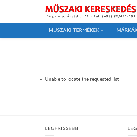
Skip
to
content
MŰSZAKI TERMÉKEK
MÁRKÁ
Unable to locate the requested list
LEGFRISSEBB
LE