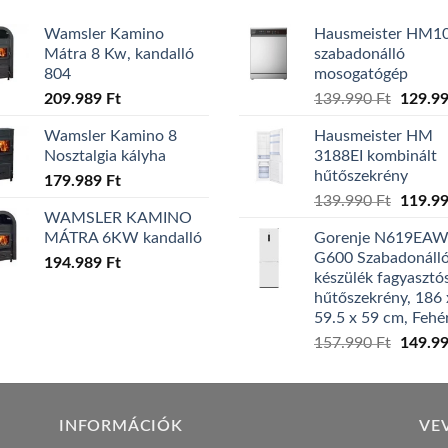
Wamsler Kamino
Hausmeister HM1
Mátra 8 Kw, kandalló
szabadonálló
804
mosogatógép
Origina
209.989
Ft
139.990
Ft
129.9
price
Wamsler Kamino 8
Hausmeister HM
was:
Nosztalgia kályha
3188EI kombinált
139.99
hűtőszekrény
179.989
Ft
Origina
139.990
Ft
119.9
WAMSLER KAMINO
price
MÁTRA 6KW kandalló
Gorenje N619EA
was:
G600 Szabadonáll
194.989
Ft
139.99
készülék fagyasztó
hűtőszekrény, 186 
59.5 x 59 cm, Fehé
Origina
157.990
Ft
149.9
price
was:
157.99
INFORMÁCIÓK
VE