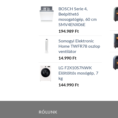
BOSCH Serie 4,
Beépíthető
mosogatógép, 60 cm
SMV4ENX06E
194.989
Ft
Somogyi Elektronic
Home TWFR78 oszlop
ventilátor
14.990
Ft
LG F2X10S7NWK
Elöltöltős mosógép, 7
kg
144.990
Ft
RÓLUNK