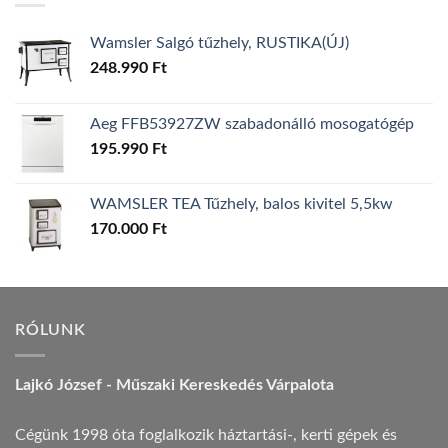
Wamsler Salgó tűzhely, RUSTIKA(ÚJ)
248.990
Ft
Aeg FFB53927ZW szabadonálló mosogatógép
195.990
Ft
WAMSLER TEA Tűzhely, balos kivitel 5,5kw
170.000
Ft
RÓLUNK
Lajkó József - Műszaki Kereskedés Várpalota
Cégünk 1998 óta foglalkozik háztartási-, kerti gépek és