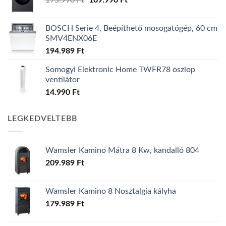
175.990
Ft
169.990
Ft
price
price
was:
is:
BOSCH Serie 4, Beépíthető mosogatógép, 60 cm
175.990 Ft.
169.990 Ft.
SMV4ENX06E
194.989
Ft
Somogyi Elektronic Home TWFR78 oszlop
ventilátor
14.990
Ft
LEGKEDVELTEBB
Wamsler Kamino Mátra 8 Kw, kandalló 804
209.989
Ft
Wamsler Kamino 8 Nosztalgia kályha
179.989
Ft