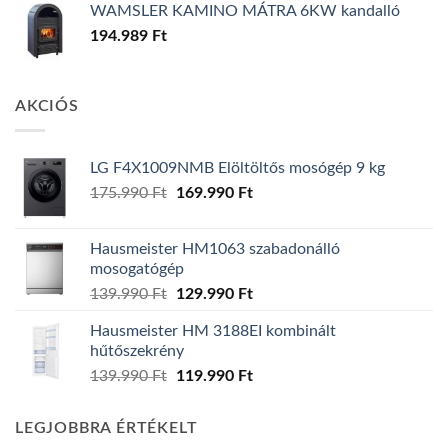
WAMSLER KAMINO MÁTRA 6KW kandalló
194.989
Ft
AKCIÓS
LG F4X1009NMB Elöltöltős mosógép 9 kg
Original
Current
175.990
Ft
169.990
Ft
price
price
was:
is:
Hausmeister HM1063 szabadonálló
175.990 Ft.
169.990 Ft.
mosogatógép
Original
Current
139.990
Ft
129.990
Ft
price
price
Hausmeister HM 3188EI kombinált
was:
is:
hűtőszekrény
139.990 Ft.
129.990 Ft.
Original
Current
139.990
Ft
119.990
Ft
price
price
was:
is:
LEGJOBBRA ÉRTÉKELT
139.990 Ft.
119.990 Ft.