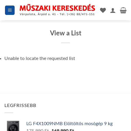
Skip
to
content
View a List
Unable to locate the requested list
LEGFRISSEBB
LG F4X1009NMB Elöltöltős mosógép 9 kg
Original
Current