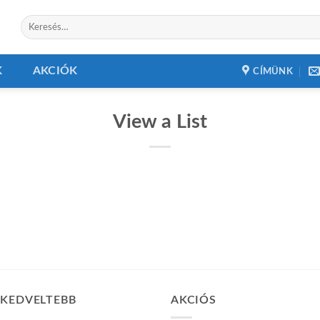
Keresés
a
következőre:
K
AKCIÓK
CÍMÜNK
View a List
GKEDVELTEBB
AKCIÓS