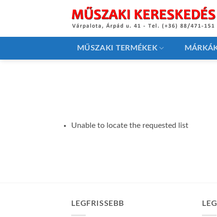
Skip
to
content
MŰSZAKI TERMÉKEK
MÁRKÁ
Unable to locate the requested list
LEGFRISSEBB
LE