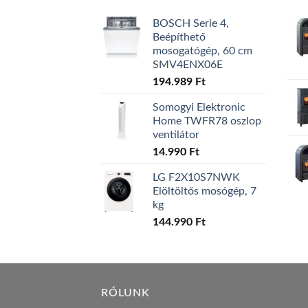
BOSCH Serie 4,
Beépíthető
mosogatógép, 60 cm
SMV4ENX06E
194.989
Ft
Somogyi Elektronic
Home TWFR78 oszlop
ventilátor
14.990
Ft
LG F2X10S7NWK
Elöltöltős mosógép, 7
kg
144.990
Ft
RÓLUNK