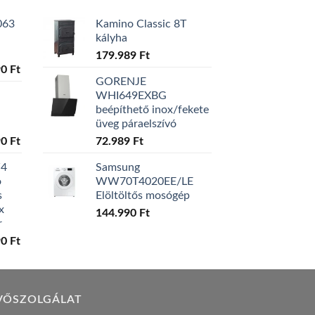
063
Kamino Classic 8T
kályha
179.989
Ft
l
Current
90
Ft
GORENJE
price
WHI649EXBG
is:
beépíthető inox/fekete
0 Ft.
129.990 Ft.
üveg páraelszívó
l
Current
90
Ft
72.989
Ft
price
W4
Samsung
is:
ó
WW70T4020EE/LE
0 Ft.
119.990 Ft.
s
Elöltöltős mosógép
x
144.990
Ft
r
l
Current
90
Ft
price
is:
0 Ft.
149.990 Ft.
VŐSZOLGÁLAT