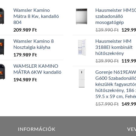
Wamsler Kamino
Hausmeister HM1
Mátra 8 Kw, kandalló
szabadonálló
804
mosogatógép
Origina
209.989
Ft
139.990
Ft
129.9
price
Wamsler Kamino 8
Hausmeister HM
was:
Nosztalgia kályha
3188EI kombinált
139.99
hűtőszekrény
179.989
Ft
Origina
139.990
Ft
119.9
WAMSLER KAMINO
price
MÁTRA 6KW kandalló
Gorenje N619EA
was:
G600 Szabadonáll
194.989
Ft
139.99
készülék fagyasztó
hűtőszekrény, 186 
59.5 x 59 cm, Fehé
Origina
157.990
Ft
149.9
price
was:
157.99
INFORMÁCIÓK
VE