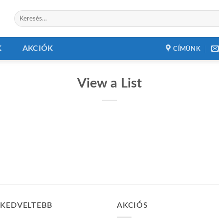
Keresés
a
következőre:
K
AKCIÓK
CÍMÜNK
View a List
GKEDVELTEBB
AKCIÓS