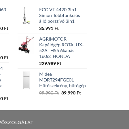
063
ECG VT 4420 3in1
Simon Többfunkciós
álló porszívó 3in1
l
Current
90
Ft
35.991
Ft
price
AGRIMOTOR
is:
Kapálógép ROTALUX-
0 Ft.
129.990 Ft.
52A- H55 6kapás
160cc HONDA
l
Current
90
Ft
price
229.989
Ft
W4
is:
ó
Midea
0 Ft.
119.990 Ft.
s
MDRT294FGE01
x
Hűtőszekrény, hűtőgép
r
Original
Current
99.990
Ft
89.990
Ft
l
Current
90
Ft
price
price
price
was:
is:
is:
99.990 Ft.
89.990 Ft.
0 Ft.
149.990 Ft.
VŐSZOLGÁLAT