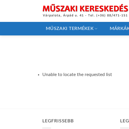
Skip
to
content
MŰSZAKI TERMÉKEK
MÁRKÁ
Unable to locate the requested list
LEGFRISSEBB
LE