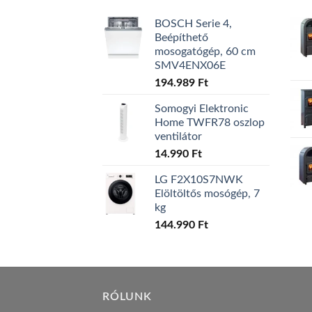
BOSCH Serie 4,
Beépíthető
mosogatógép, 60 cm
SMV4ENX06E
194.989
Ft
Somogyi Elektronic
Home TWFR78 oszlop
ventilátor
14.990
Ft
LG F2X10S7NWK
Elöltöltős mosógép, 7
kg
144.990
Ft
RÓLUNK