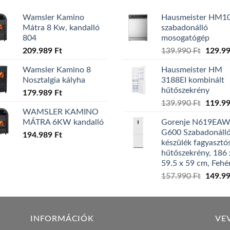
Wamsler Kamino
Hausmeister HM1
Mátra 8 Kw, kandalló
szabadonálló
804
mosogatógép
Origina
209.989
Ft
139.990
Ft
129.9
price
Wamsler Kamino 8
Hausmeister HM
was:
Nosztalgia kályha
3188EI kombinált
139.99
hűtőszekrény
179.989
Ft
Origina
139.990
Ft
119.9
WAMSLER KAMINO
price
MÁTRA 6KW kandalló
Gorenje N619EA
was:
G600 Szabadonáll
194.989
Ft
139.99
készülék fagyasztó
hűtőszekrény, 186 
59.5 x 59 cm, Fehé
Origina
157.990
Ft
149.9
price
was:
157.99
INFORMÁCIÓK
VE