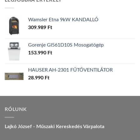
LEGJOBBRA ÉRTÉKELT
157.990 Ft.
149.990 Ft.
Wamsler Etna 9kW KANDALLÓ
309.989
Ft
Gorenje GI561D10S Mosogatógép
153.990
Ft
HAUSER AH-2301 FŰTŐVENTILÁTOR
28.990
Ft
RÓLUNK
Lajkó József - Műszaki Kereskedés Várpalota