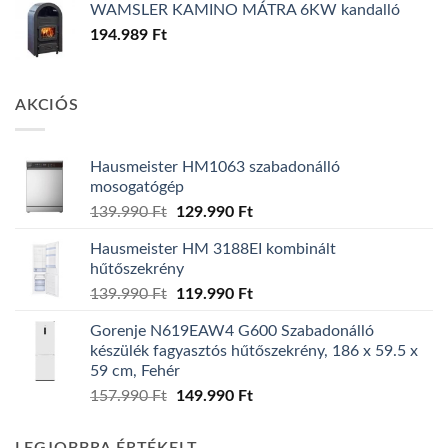
WAMSLER KAMINO MÁTRA 6KW kandalló
194.989
Ft
AKCIÓS
Hausmeister HM1063 szabadonálló
mosogatógép
Original
Current
139.990
Ft
129.990
Ft
price
price
Hausmeister HM 3188EI kombinált
was:
is:
hűtőszekrény
139.990 Ft.
129.990 Ft.
Original
Current
139.990
Ft
119.990
Ft
price
price
Gorenje N619EAW4 G600 Szabadonálló
was:
is:
készülék fagyasztós hűtőszekrény, 186 x 59.5 x
139.990 Ft.
119.990 Ft.
59 cm, Fehér
Original
Current
157.990
Ft
149.990
Ft
price
price
was:
is: