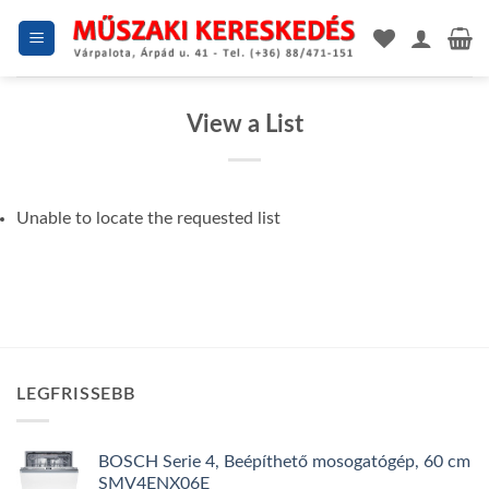
Skip
to
content
View a List
Unable to locate the requested list
LEGFRISSEBB
BOSCH Serie 4, Beépíthető mosogatógép, 60 cm
SMV4ENX06E