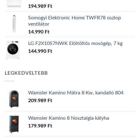
194.989
Ft
Somogyi Elektronic Home TWFR78 oszlop
ventilátor
14.990
Ft
LG F2X10S7NWK Elöltöltős mosógép, 7 kg
144.990
Ft
LEGKEDVELTEBB
Wamsler Kamino Mátra 8 Kw, kandalló 804
209.989
Ft
Wamsler Kamino 8 Nosztalgia kályha
179.989
Ft