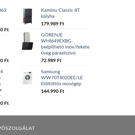
063
Kamino Classic 8T
kályha
179.989
Ft
l
Current
90
Ft
GORENJE
price
WHI649EXBG
is:
beépíthető inox/fekete
0 Ft.
129.990 Ft.
üveg páraelszívó
l
Current
90
Ft
72.989
Ft
price
W4
Samsung
is:
ó
WW70T4020EE/LE
0 Ft.
119.990 Ft.
s
Elöltöltős mosógép
x
144.990
Ft
r
l
Current
90
Ft
price
is:
0 Ft.
149.990 Ft.
VŐSZOLGÁLAT