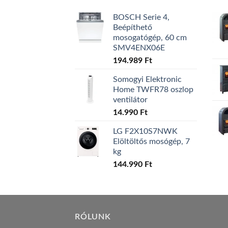
BOSCH Serie 4,
Beépíthető
mosogatógép, 60 cm
SMV4ENX06E
194.989
Ft
Somogyi Elektronic
Home TWFR78 oszlop
ventilátor
14.990
Ft
LG F2X10S7NWK
Elöltöltős mosógép, 7
kg
144.990
Ft
RÓLUNK