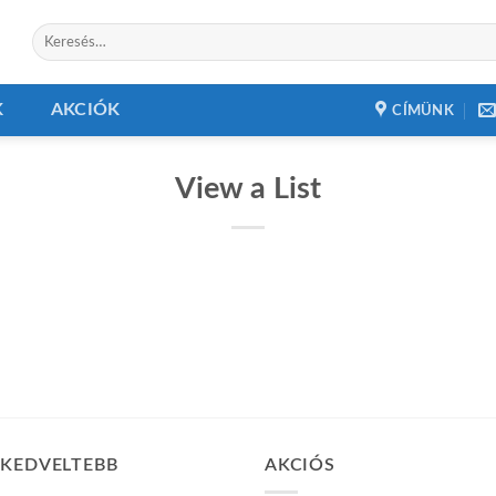
Keresés
a
következőre:
K
AKCIÓK
CÍMÜNK
View a List
GKEDVELTEBB
AKCIÓS