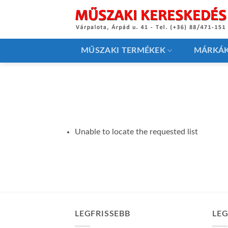
Skip
to
content
MŰSZAKI TERMÉKEK
MÁRKÁ
Unable to locate the requested list
LEGFRISSEBB
LE