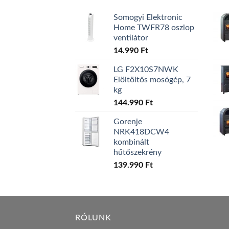
Somogyi Elektronic
Home TWFR78 oszlop
ventilátor
14.990
Ft
LG F2X10S7NWK
Elöltöltős mosógép, 7
kg
144.990
Ft
Gorenje
NRK418DCW4
kombinált
hűtőszekrény
139.990
Ft
RÓLUNK