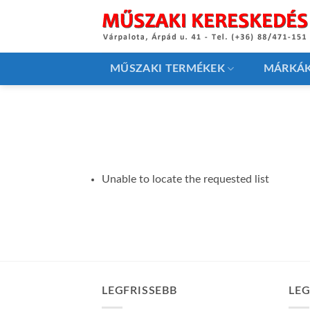
Skip
to
content
MŰSZAKI TERMÉKEK
MÁRKÁ
Unable to locate the requested list
LEGFRISSEBB
LE