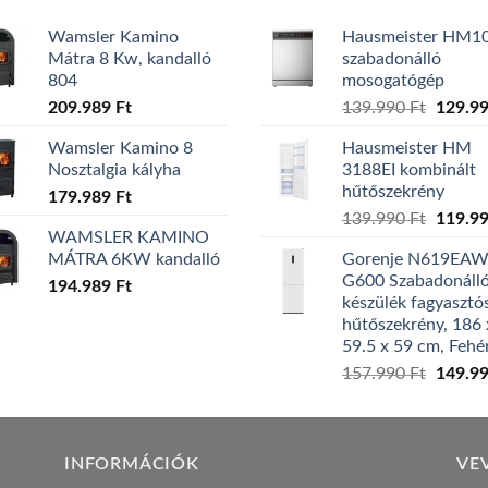
Wamsler Kamino
Hausmeister HM1
Mátra 8 Kw, kandalló
szabadonálló
804
mosogatógép
Origina
209.989
Ft
139.990
Ft
129.9
price
Wamsler Kamino 8
Hausmeister HM
was:
Nosztalgia kályha
3188EI kombinált
139.99
hűtőszekrény
179.989
Ft
Origina
139.990
Ft
119.9
WAMSLER KAMINO
price
MÁTRA 6KW kandalló
Gorenje N619EA
was:
G600 Szabadonáll
194.989
Ft
139.99
készülék fagyasztó
hűtőszekrény, 186 
59.5 x 59 cm, Fehé
Origina
157.990
Ft
149.9
price
was:
157.99
INFORMÁCIÓK
VE