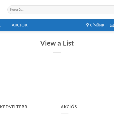
Keresés
a
következőre:
K
AKCIÓK
CÍMÜNK
View a List
GKEDVELTEBB
AKCIÓS