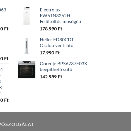
063
Electrolux
EW6TN3262H
Felültöltős mosógép
l
Current
90
Ft
178.990
Ft
price
Heller FD80CDT
is:
Oszlop ventilátor
0 Ft.
129.990 Ft.
17.990
Ft
l
Current
90
Ft
Gorenje BPS6737E03X
price
W4
beépíthető sütő
is:
ó
0 Ft.
119.990 Ft.
142.989
Ft
s
x
r
l
Current
90
Ft
price
is:
0 Ft.
149.990 Ft.
VŐSZOLGÁLAT