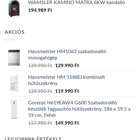
WAMSLER KAMINO MÁTRA 6KW kandalló
194.989
Ft
AKCIÓS
Hausmeister HM1063 szabadonálló
mosogatógép
Original
Current
139.990
Ft
129.990
Ft
price
price
Hausmeister HM 3188EI kombinált
was:
is:
hűtőszekrény
139.990 Ft.
129.990 Ft.
Original
Current
139.990
Ft
119.990
Ft
price
price
Gorenje N619EAW4 G600 Szabadonálló
was:
is:
készülék fagyasztós hűtőszekrény, 186 x 59.5 x
139.990 Ft.
119.990 Ft.
59 cm, Fehér
Original
Current
157.990
Ft
149.990
Ft
price
price
was:
is:
LEGJOBBRA ÉRTÉKELT