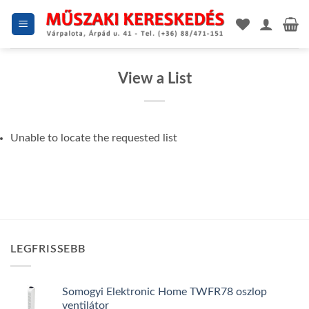
Skip
to
content
View a List
Unable to locate the requested list
LEGFRISSEBB
Somogyi Elektronic Home TWFR78 oszlop
ventilátor