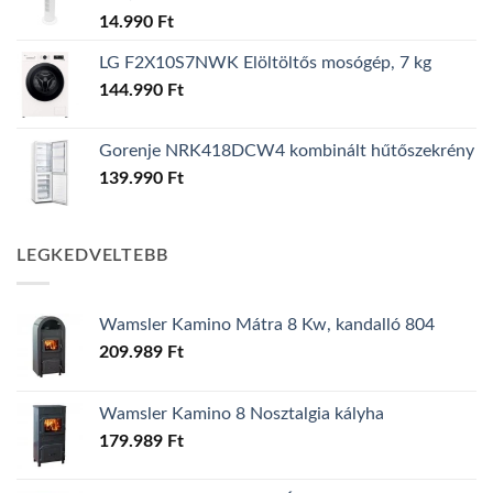
14.990
Ft
LG F2X10S7NWK Elöltöltős mosógép, 7 kg
144.990
Ft
Gorenje NRK418DCW4 kombinált hűtőszekrény
139.990
Ft
LEGKEDVELTEBB
Wamsler Kamino Mátra 8 Kw, kandalló 804
209.989
Ft
Wamsler Kamino 8 Nosztalgia kályha
179.989
Ft