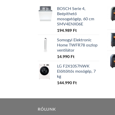
BOSCH Serie 4,
Beépíthető
mosogatógép, 60 cm
SMV4ENX06E
194.989
Ft
Somogyi Elektronic
Home TWFR78 oszlop
ventilátor
14.990
Ft
LG F2X10S7NWK
Elöltöltős mosógép, 7
kg
144.990
Ft
RÓLUNK