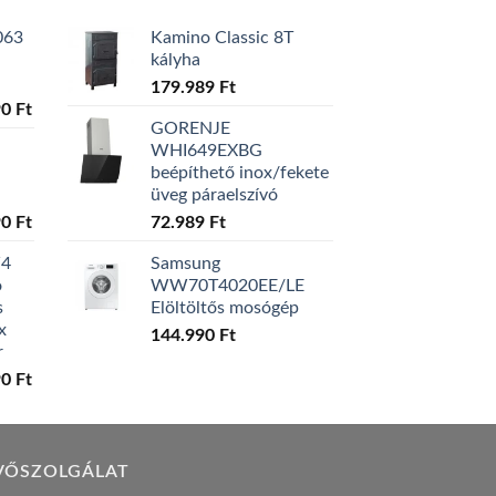
063
Kamino Classic 8T
kályha
179.989
Ft
l
Current
90
Ft
GORENJE
price
WHI649EXBG
is:
beépíthető inox/fekete
0 Ft.
129.990 Ft.
üveg páraelszívó
l
Current
90
Ft
72.989
Ft
price
W4
Samsung
is:
ó
WW70T4020EE/LE
0 Ft.
119.990 Ft.
s
Elöltöltős mosógép
x
144.990
Ft
r
l
Current
90
Ft
price
is:
0 Ft.
149.990 Ft.
VŐSZOLGÁLAT