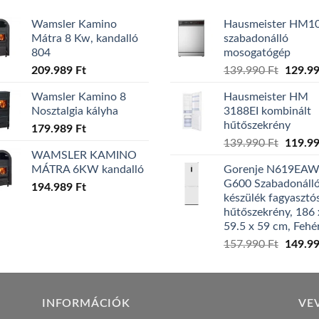
Wamsler Kamino
Hausmeister HM1
Mátra 8 Kw, kandalló
szabadonálló
804
mosogatógép
Origina
209.989
Ft
139.990
Ft
129.9
price
Wamsler Kamino 8
Hausmeister HM
was:
Nosztalgia kályha
3188EI kombinált
139.99
hűtőszekrény
179.989
Ft
Origina
139.990
Ft
119.9
WAMSLER KAMINO
price
MÁTRA 6KW kandalló
Gorenje N619EA
was:
G600 Szabadonáll
194.989
Ft
139.99
készülék fagyasztó
hűtőszekrény, 186 
59.5 x 59 cm, Fehé
Origina
157.990
Ft
149.9
price
was:
157.99
INFORMÁCIÓK
VE