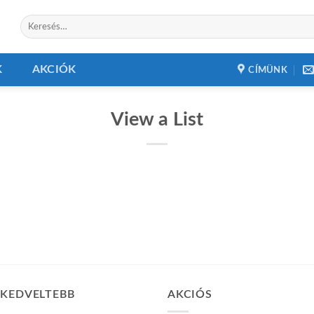
Keresés
a
következőre:
K
AKCIÓK
CÍMÜNK
View a List
GKEDVELTEBB
AKCIÓS