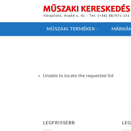
Skip
to
content
MŰSZAKI TERMÉKEK
MÁRKÁ
Unable to locate the requested list
LEGFRISSEBB
LE