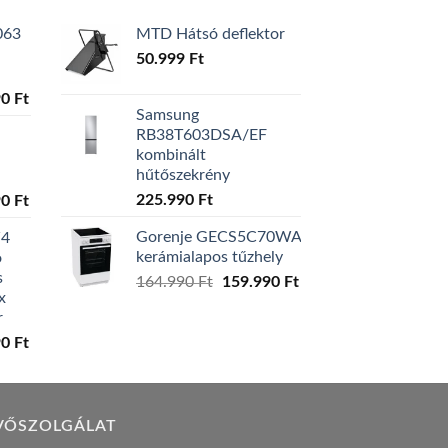
063
MTD Hátsó deflektor
50.999
Ft
l
Current
90
Ft
Samsung
price
RB38T603DSA/EF
is:
kombinált
0 Ft.
129.990 Ft.
hűtőszekrény
l
Current
225.990
Ft
90
Ft
price
Gorenje GECS5C70WA
W4
is:
kerámialapos tűzhely
ó
0 Ft.
119.990 Ft.
s
Original
Current
164.990
Ft
159.990
Ft
x
price
price
r
was:
is:
l
Current
90
Ft
164.990 Ft.
159.990 Ft.
price
is:
0 Ft.
149.990 Ft.
VŐSZOLGÁLAT