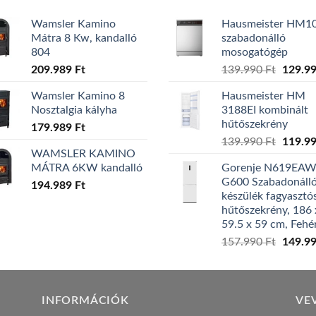
Wamsler Kamino
Hausmeister HM1
Mátra 8 Kw, kandalló
szabadonálló
804
mosogatógép
Origina
209.989
Ft
139.990
Ft
129.9
price
Wamsler Kamino 8
Hausmeister HM
was:
Nosztalgia kályha
3188EI kombinált
139.99
hűtőszekrény
179.989
Ft
Origina
139.990
Ft
119.9
WAMSLER KAMINO
price
MÁTRA 6KW kandalló
Gorenje N619EA
was:
G600 Szabadonáll
194.989
Ft
139.99
készülék fagyasztó
hűtőszekrény, 186 
59.5 x 59 cm, Fehé
Origina
157.990
Ft
149.9
price
was:
157.99
INFORMÁCIÓK
VE