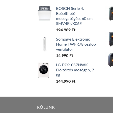
BOSCH Serie 4,
Beépíthető
mosogatógép, 60 cm
SMV4ENX06E
194.989
Ft
Somogyi Elektronic
Home TWFR78 oszlop
ventilátor
14.990
Ft
LG F2X10S7NWK
Elöltöltős mosógép, 7
kg
144.990
Ft
RÓLUNK