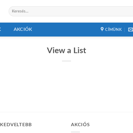
Keresés
a
következőre:
K
AKCIÓK
CÍMÜNK
View a List
GKEDVELTEBB
AKCIÓS