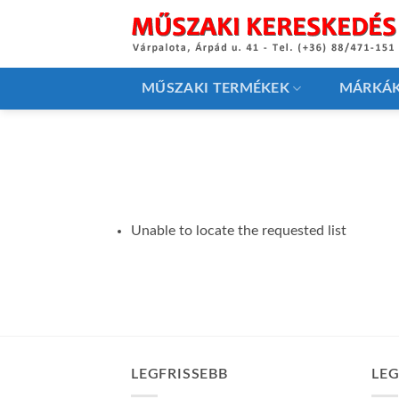
Skip
to
content
MŰSZAKI TERMÉKEK
MÁRKÁ
Unable to locate the requested list
LEGFRISSEBB
LE