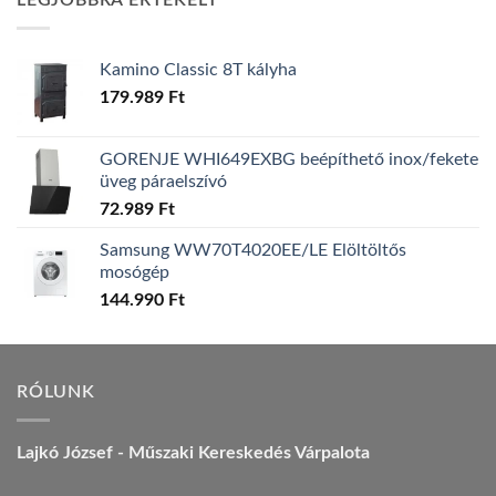
LEGJOBBRA ÉRTÉKELT
157.990 Ft.
149.990 Ft.
Kamino Classic 8T kályha
179.989
Ft
GORENJE WHI649EXBG beépíthető inox/fekete
üveg páraelszívó
72.989
Ft
Samsung WW70T4020EE/LE Elöltöltős
mosógép
144.990
Ft
RÓLUNK
Lajkó József - Műszaki Kereskedés Várpalota