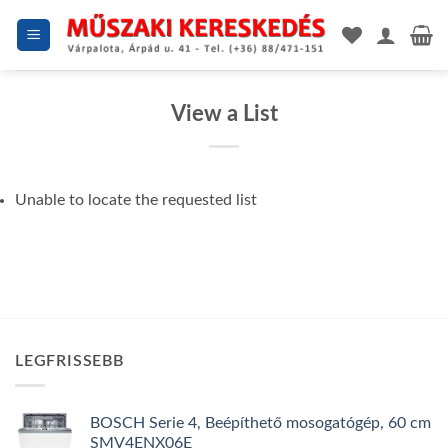
Skip
to
content
View a List
Unable to locate the requested list
LEGFRISSEBB
BOSCH Serie 4, Beépíthető mosogatógép, 60 cm
SMV4ENX06E