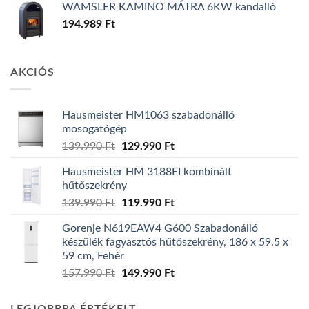
WAMSLER KAMINO MÁTRA 6KW kandalló
194.989
Ft
AKCIÓS
Hausmeister HM1063 szabadonálló
mosogatógép
Original
Current
139.990
Ft
129.990
Ft
price
price
Hausmeister HM 3188EI kombinált
was:
is:
hűtőszekrény
139.990 Ft.
129.990 Ft.
Original
Current
139.990
Ft
119.990
Ft
price
price
Gorenje N619EAW4 G600 Szabadonálló
was:
is:
készülék fagyasztós hűtőszekrény, 186 x 59.5 x
139.990 Ft.
119.990 Ft.
59 cm, Fehér
Original
Current
157.990
Ft
149.990
Ft
price
price
was:
is: