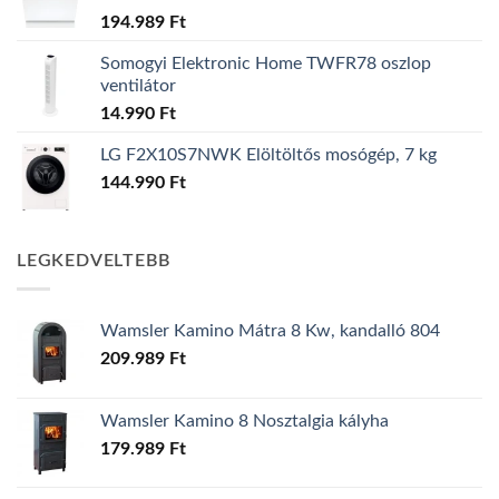
194.989
Ft
Somogyi Elektronic Home TWFR78 oszlop
ventilátor
14.990
Ft
LG F2X10S7NWK Elöltöltős mosógép, 7 kg
144.990
Ft
LEGKEDVELTEBB
Wamsler Kamino Mátra 8 Kw, kandalló 804
209.989
Ft
Wamsler Kamino 8 Nosztalgia kályha
179.989
Ft