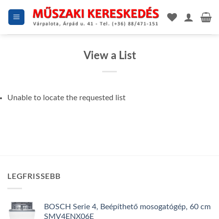
Skip
to
content
View a List
Unable to locate the requested list
LEGFRISSEBB
BOSCH Serie 4, Beépíthető mosogatógép, 60 cm
SMV4ENX06E