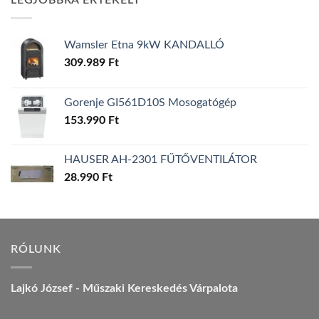
LEGJOBBRA ÉRTÉKELT
157.990 Ft.
149.990 Ft.
Wamsler Etna 9kW KANDALLÓ
309.989
Ft
Gorenje GI561D10S Mosogatógép
153.990
Ft
HAUSER AH-2301 FŰTŐVENTILÁTOR
28.990
Ft
RÓLUNK
Lajkó József - Műszaki Kereskedés Várpalota