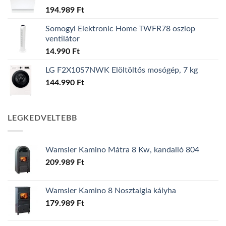
194.989
Ft
Somogyi Elektronic Home TWFR78 oszlop
ventilátor
14.990
Ft
LG F2X10S7NWK Elöltöltős mosógép, 7 kg
144.990
Ft
LEGKEDVELTEBB
Wamsler Kamino Mátra 8 Kw, kandalló 804
209.989
Ft
Wamsler Kamino 8 Nosztalgia kályha
179.989
Ft