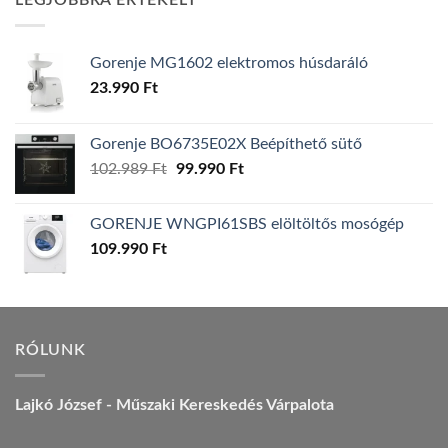
LEGJOBBRA ÉRTÉKELT
157.990 Ft.
149.990 Ft.
Gorenje MG1602 elektromos húsdaráló
23.990
Ft
Gorenje BO6735E02X Beépíthető sütő
Original
Current
102.989
Ft
99.990
Ft
price
price
was:
is:
GORENJE WNGPI61SBS elöltöltős mosógép
102.989 Ft.
99.990 Ft.
109.990
Ft
RÓLUNK
Lajkó József - Műszaki Kereskedés Várpalota