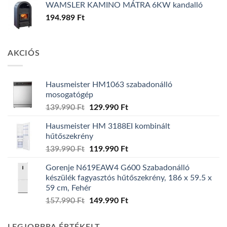
WAMSLER KAMINO MÁTRA 6KW kandalló
194.989
Ft
AKCIÓS
Hausmeister HM1063 szabadonálló
mosogatógép
Original
Current
139.990
Ft
129.990
Ft
price
price
Hausmeister HM 3188EI kombinált
was:
is:
hűtőszekrény
139.990 Ft.
129.990 Ft.
Original
Current
139.990
Ft
119.990
Ft
price
price
Gorenje N619EAW4 G600 Szabadonálló
was:
is:
készülék fagyasztós hűtőszekrény, 186 x 59.5 x
139.990 Ft.
119.990 Ft.
59 cm, Fehér
Original
Current
157.990
Ft
149.990
Ft
price
price
was:
is: