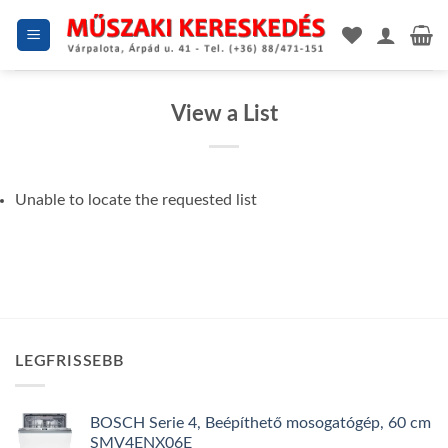
Skip
to
content
View a List
Unable to locate the requested list
LEGFRISSEBB
BOSCH Serie 4, Beépíthető mosogatógép, 60 cm
SMV4ENX06E