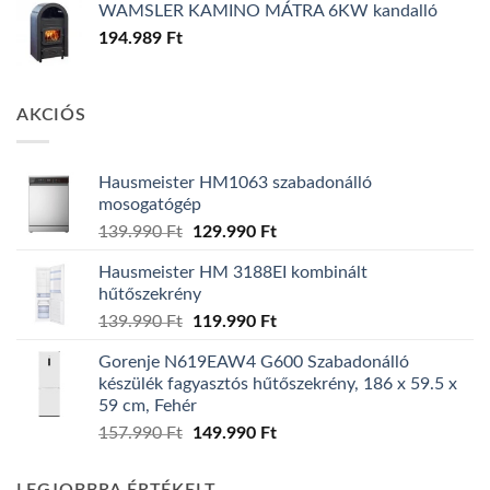
WAMSLER KAMINO MÁTRA 6KW kandalló
194.989
Ft
AKCIÓS
Hausmeister HM1063 szabadonálló
mosogatógép
Original
Current
139.990
Ft
129.990
Ft
price
price
Hausmeister HM 3188EI kombinált
was:
is:
hűtőszekrény
139.990 Ft.
129.990 Ft.
Original
Current
139.990
Ft
119.990
Ft
price
price
Gorenje N619EAW4 G600 Szabadonálló
was:
is:
készülék fagyasztós hűtőszekrény, 186 x 59.5 x
139.990 Ft.
119.990 Ft.
59 cm, Fehér
Original
Current
157.990
Ft
149.990
Ft
price
price
was:
is: