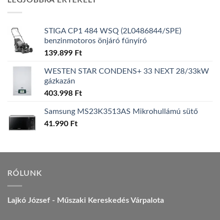
LEGJOBBRA ÉRTÉKELT
157.990 Ft.
149.990 Ft.
STIGA CP1 484 WSQ (2L0486844/SPE)
benzinmotoros önjáró fűnyíró
139.899
Ft
WESTEN STAR CONDENS+ 33 NEXT 28/33kW
gázkazán
403.998
Ft
Samsung MS23K3513AS Mikrohullámú sütő
41.990
Ft
RÓLUNK
Lajkó József - Műszaki Kereskedés Várpalota