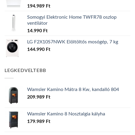
194.989
Ft
Somogyi Elektronic Home TWFR78 oszlop
ventilátor
14.990
Ft
LG F2X10S7NWK Elöltöltős mosógép, 7 kg
144.990
Ft
LEGKEDVELTEBB
Wamsler Kamino Mátra 8 Kw, kandalló 804
209.989
Ft
Wamsler Kamino 8 Nosztalgia kályha
179.989
Ft