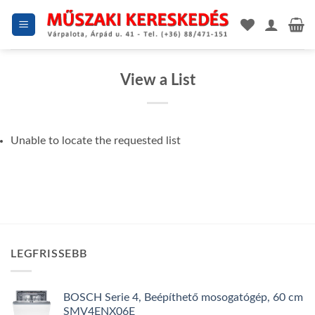
Skip
to
content
View a List
Unable to locate the requested list
LEGFRISSEBB
BOSCH Serie 4, Beépíthető mosogatógép, 60 cm
SMV4ENX06E