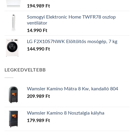
194.989
Ft
Somogyi Elektronic Home TWFR78 oszlop
ventilátor
14.990
Ft
LG F2X10S7NWK Elöltöltős mosógép, 7 kg
144.990
Ft
LEGKEDVELTEBB
Wamsler Kamino Mátra 8 Kw, kandalló 804
209.989
Ft
Wamsler Kamino 8 Nosztalgia kályha
179.989
Ft