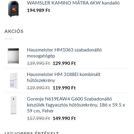
WAMSLER KAMINO MÁTRA 6KW kandalló
194.989
Ft
AKCIÓS
Hausmeister HM1063 szabadonálló
mosogatógép
Original
Current
139.990
Ft
129.990
Ft
price
price
Hausmeister HM 3188EI kombinált
was:
is:
hűtőszekrény
139.990 Ft.
129.990 Ft.
Original
Current
139.990
Ft
119.990
Ft
price
price
Gorenje N619EAW4 G600 Szabadonálló
was:
is:
készülék fagyasztós hűtőszekrény, 186 x 59.5 x
139.990 Ft.
119.990 Ft.
59 cm, Fehér
Original
Current
157.990
Ft
149.990
Ft
price
price
was:
is: