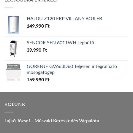
LEGJOBBRA ÉRTÉKELT
157.990 Ft.
149.990 Ft.
HAJDU Z120 ERP VILLANY BOJLER
149.990
Ft
SENCOR SFN 6011WH Léghűtő
39.990
Ft
GORENJE GV663D60 Teljesen integrálható
mosogatógép
169.990
Ft
RÓLUNK
Lajkó József - Műszaki Kereskedés Várpalota