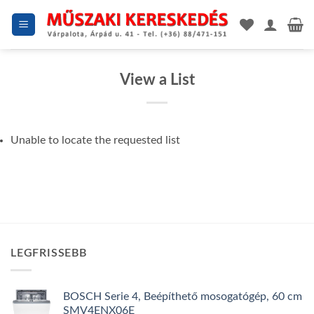
Skip
to
content
View a List
Unable to locate the requested list
LEGFRISSEBB
BOSCH Serie 4, Beépíthető mosogatógép, 60 cm
SMV4ENX06E