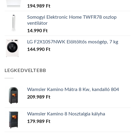
194.989
Ft
Somogyi Elektronic Home TWFR78 oszlop
ventilátor
14.990
Ft
LG F2X10S7NWK Elöltöltős mosógép, 7 kg
144.990
Ft
LEGKEDVELTEBB
Wamsler Kamino Mátra 8 Kw, kandalló 804
209.989
Ft
Wamsler Kamino 8 Nosztalgia kályha
179.989
Ft