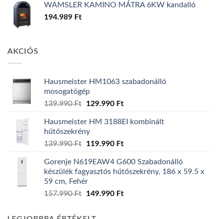
WAMSLER KAMINO MÁTRA 6KW kandalló
194.989
Ft
AKCIÓS
Hausmeister HM1063 szabadonálló
mosogatógép
Original
Current
139.990
Ft
129.990
Ft
price
price
Hausmeister HM 3188EI kombinált
was:
is:
hűtőszekrény
139.990 Ft.
129.990 Ft.
Original
Current
139.990
Ft
119.990
Ft
price
price
Gorenje N619EAW4 G600 Szabadonálló
was:
is:
készülék fagyasztós hűtőszekrény, 186 x 59.5 x
139.990 Ft.
119.990 Ft.
59 cm, Fehér
Original
Current
157.990
Ft
149.990
Ft
price
price
was:
is: