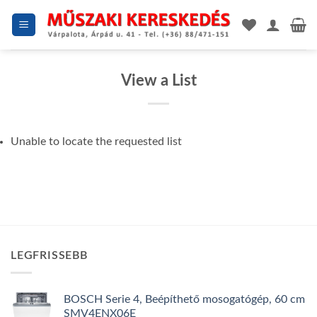
Skip
to
content
View a List
Unable to locate the requested list
LEGFRISSEBB
BOSCH Serie 4, Beépíthető mosogatógép, 60 cm
SMV4ENX06E