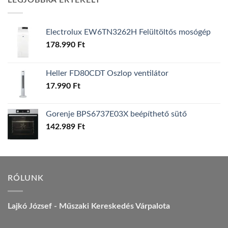
LEGJOBBRA ÉRTÉKELT
157.990 Ft.
149.990 Ft.
Electrolux EW6TN3262H Felültöltős mosógép
178.990
Ft
Heller FD80CDT Oszlop ventilátor
17.990
Ft
Gorenje BPS6737E03X beépíthető sütő
142.989
Ft
RÓLUNK
Lajkó József - Műszaki Kereskedés Várpalota