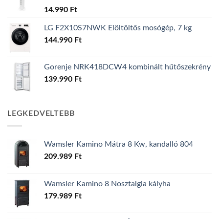
14.990
Ft
LG F2X10S7NWK Elöltöltős mosógép, 7 kg
144.990
Ft
Gorenje NRK418DCW4 kombinált hűtőszekrény
139.990
Ft
LEGKEDVELTEBB
Wamsler Kamino Mátra 8 Kw, kandalló 804
209.989
Ft
Wamsler Kamino 8 Nosztalgia kályha
179.989
Ft