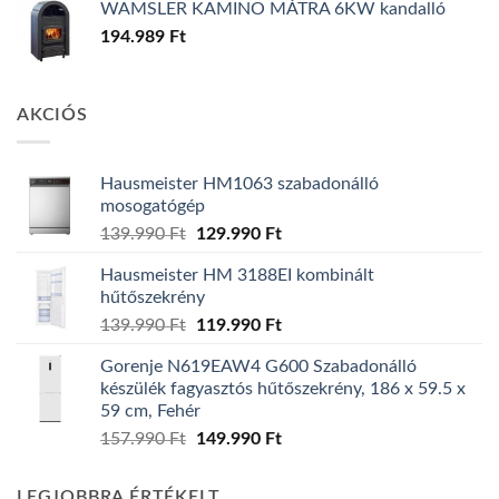
WAMSLER KAMINO MÁTRA 6KW kandalló
194.989
Ft
AKCIÓS
Hausmeister HM1063 szabadonálló
mosogatógép
Original
Current
139.990
Ft
129.990
Ft
price
price
Hausmeister HM 3188EI kombinált
was:
is:
hűtőszekrény
139.990 Ft.
129.990 Ft.
Original
Current
139.990
Ft
119.990
Ft
price
price
Gorenje N619EAW4 G600 Szabadonálló
was:
is:
készülék fagyasztós hűtőszekrény, 186 x 59.5 x
139.990 Ft.
119.990 Ft.
59 cm, Fehér
Original
Current
157.990
Ft
149.990
Ft
price
price
was:
is:
LEGJOBBRA ÉRTÉKELT