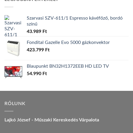
157.990 Ft.
149.990 Ft.
Szarvasi SZV-611/1 Espresso kávéfőző, bordó
színű
43.989
Ft
Fondital Gazelle Evo 5000 gázkonvektor
423.799
Ft
Blaupunkt BN32H1372EEB HD LED TV
54.990
Ft
RÓLUNK
Lajkó József - Műszaki Kereskedés Várpalota