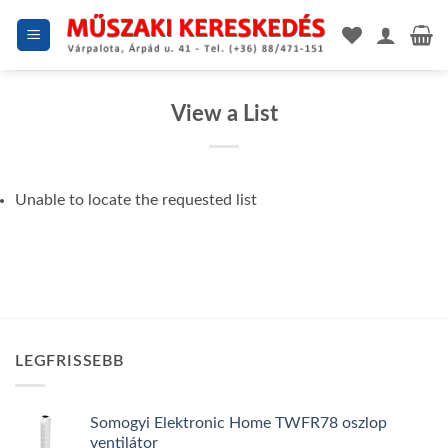
Skip
to
content
View a List
Unable to locate the requested list
LEGFRISSEBB
Somogyi Elektronic Home TWFR78 oszlop
ventilátor