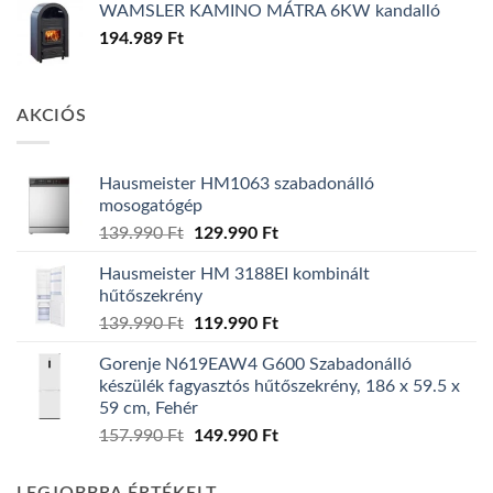
WAMSLER KAMINO MÁTRA 6KW kandalló
194.989
Ft
AKCIÓS
Hausmeister HM1063 szabadonálló
mosogatógép
Original
Current
139.990
Ft
129.990
Ft
price
price
Hausmeister HM 3188EI kombinált
was:
is:
hűtőszekrény
139.990 Ft.
129.990 Ft.
Original
Current
139.990
Ft
119.990
Ft
price
price
Gorenje N619EAW4 G600 Szabadonálló
was:
is:
készülék fagyasztós hűtőszekrény, 186 x 59.5 x
139.990 Ft.
119.990 Ft.
59 cm, Fehér
Original
Current
157.990
Ft
149.990
Ft
price
price
was:
is: