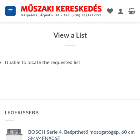
Skip
to
content
View a List
Unable to locate the requested list
LEGFRISSEBB
BOSCH Serie 4, Beépíthető mosogatógép, 60 cm
SMV4ENX06E