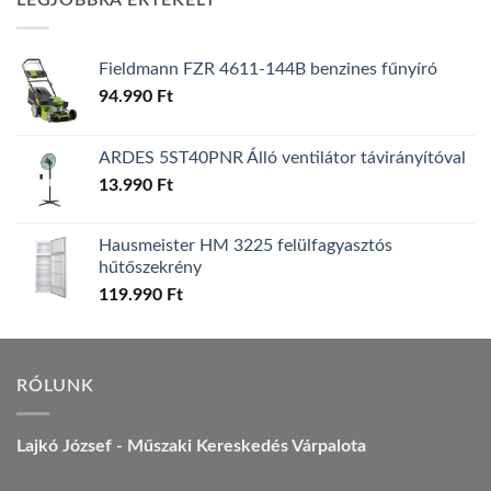
LEGJOBBRA ÉRTÉKELT
157.990 Ft.
149.990 Ft.
Fieldmann FZR 4611-144B benzines fűnyíró
94.990
Ft
ARDES 5ST40PNR Álló ventilátor távirányítóval
13.990
Ft
Hausmeister HM 3225 felülfagyasztós
hűtőszekrény
119.990
Ft
RÓLUNK
Lajkó József - Műszaki Kereskedés Várpalota