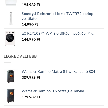
194.989
Ft
Somogyi Elektronic Home TWFR78 oszlop
ventilátor
14.990
Ft
LG F2X10S7NWK Elöltöltős mosógép, 7 kg
144.990
Ft
LEGKEDVELTEBB
Wamsler Kamino Mátra 8 Kw, kandalló 804
209.989
Ft
Wamsler Kamino 8 Nosztalgia kályha
179.989
Ft