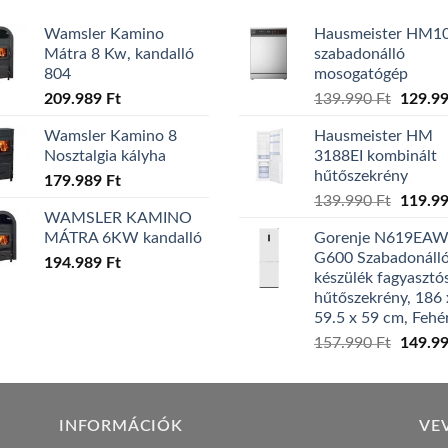
Wamsler Kamino
Hausmeister HM1
Mátra 8 Kw, kandalló
szabadonálló
804
mosogatógép
Origina
209.989
Ft
139.990
Ft
129.9
price
Wamsler Kamino 8
Hausmeister HM
was:
Nosztalgia kályha
3188EI kombinált
139.99
hűtőszekrény
179.989
Ft
Origina
139.990
Ft
119.9
WAMSLER KAMINO
price
MÁTRA 6KW kandalló
Gorenje N619EA
was:
G600 Szabadonáll
194.989
Ft
139.99
készülék fagyasztó
hűtőszekrény, 186 
59.5 x 59 cm, Fehé
Origina
157.990
Ft
149.9
price
was:
157.99
INFORMÁCIÓK
VE