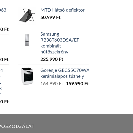
063
MTD Hátsó deflektor
50.999
Ft
l
Current
90
Ft
Samsung
price
RB38T603DSA/EF
is:
kombinált
0 Ft.
129.990 Ft.
hűtőszekrény
l
Current
225.990
Ft
90
Ft
price
Gorenje GECS5C70WA
W4
is:
kerámialapos tűzhely
ó
0 Ft.
119.990 Ft.
s
Original
Current
164.990
Ft
159.990
Ft
x
price
price
r
was:
is:
l
Current
90
Ft
164.990 Ft.
159.990 Ft.
price
is:
0 Ft.
149.990 Ft.
VŐSZOLGÁLAT