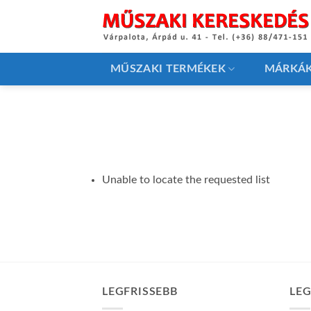
Skip
to
content
MŰSZAKI TERMÉKEK
MÁRKÁ
Unable to locate the requested list
LEGFRISSEBB
LE