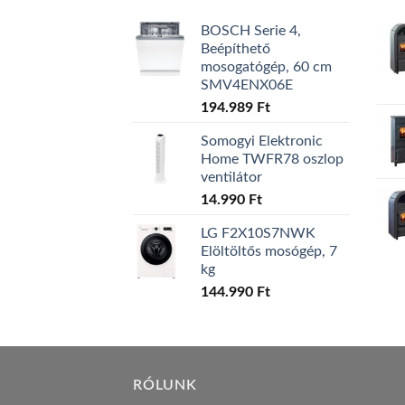
BOSCH Serie 4,
Beépíthető
mosogatógép, 60 cm
SMV4ENX06E
194.989
Ft
Somogyi Elektronic
Home TWFR78 oszlop
ventilátor
14.990
Ft
LG F2X10S7NWK
Elöltöltős mosógép, 7
kg
144.990
Ft
RÓLUNK