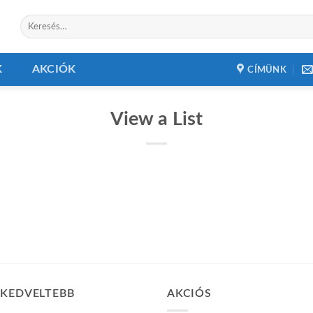
Keresés
a
következőre:
K
AKCIÓK
CÍMÜNK
View a List
GKEDVELTEBB
AKCIÓS