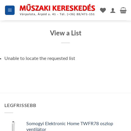
Skip
to
content
View a List
Unable to locate the requested list
LEGFRISSEBB
Somogyi Elektronic Home TWFR78 oszlop
ventilátor