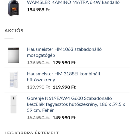
WAMSLER KAMINO MÁTRA 6KW kandalló
194.989
Ft
AKCIÓS
Hausmeister HM1063 szabadonálló
mosogatógép
Original
Current
139.990
Ft
129.990
Ft
price
price
Hausmeister HM 3188EI kombinált
was:
is:
hűtőszekrény
139.990 Ft.
129.990 Ft.
Original
Current
139.990
Ft
119.990
Ft
price
price
Gorenje N619EAW4 G600 Szabadonálló
was:
is:
készülék fagyasztós hűtőszekrény, 186 x 59.5 x
139.990 Ft.
119.990 Ft.
59 cm, Fehér
Original
Current
157.990
Ft
149.990
Ft
price
price
was:
is:
LEGJOBBRA ÉRTÉKELT