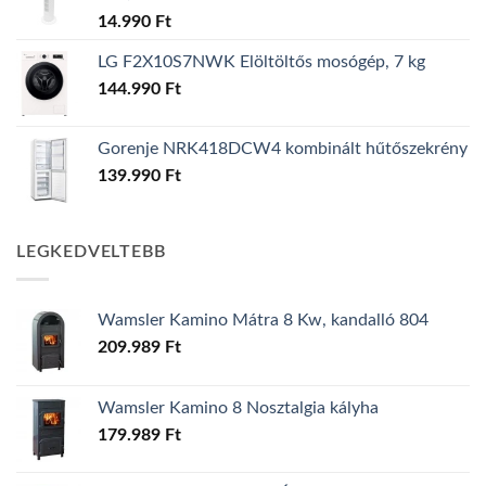
14.990
Ft
LG F2X10S7NWK Elöltöltős mosógép, 7 kg
144.990
Ft
Gorenje NRK418DCW4 kombinált hűtőszekrény
139.990
Ft
LEGKEDVELTEBB
Wamsler Kamino Mátra 8 Kw, kandalló 804
209.989
Ft
Wamsler Kamino 8 Nosztalgia kályha
179.989
Ft