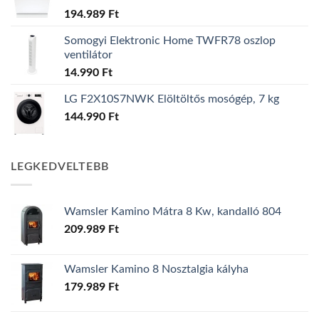
194.989
Ft
Somogyi Elektronic Home TWFR78 oszlop
ventilátor
14.990
Ft
LG F2X10S7NWK Elöltöltős mosógép, 7 kg
144.990
Ft
LEGKEDVELTEBB
Wamsler Kamino Mátra 8 Kw, kandalló 804
209.989
Ft
Wamsler Kamino 8 Nosztalgia kályha
179.989
Ft