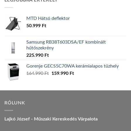
LEGJOBBRA ÉRTÉKELT
157.990 Ft.
149.990 Ft.
MTD Hátsó deflektor
50.999
Ft
Samsung RB38T603DSA/EF kombinált
hűtőszekrény
225.990
Ft
Gorenje GECS5C70WA kerámialapos tűzhely
Original
Current
164.990
Ft
159.990
Ft
price
price
was:
is:
164.990 Ft.
159.990 Ft.
RÓLUNK
Lajkó József - Műszaki Kereskedés Várpalota