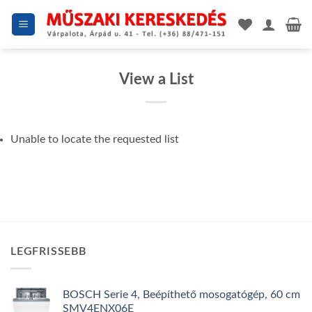
Skip
to
content
View a List
Unable to locate the requested list
LEGFRISSEBB
BOSCH Serie 4, Beépíthető mosogatógép, 60 cm
SMV4ENX06E