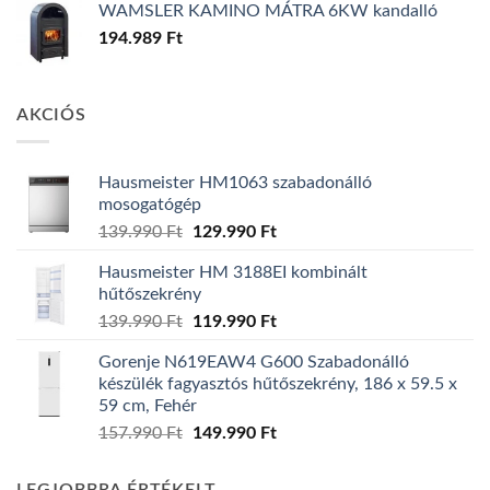
WAMSLER KAMINO MÁTRA 6KW kandalló
194.989
Ft
AKCIÓS
Hausmeister HM1063 szabadonálló
mosogatógép
Original
Current
139.990
Ft
129.990
Ft
price
price
Hausmeister HM 3188EI kombinált
was:
is:
hűtőszekrény
139.990 Ft.
129.990 Ft.
Original
Current
139.990
Ft
119.990
Ft
price
price
Gorenje N619EAW4 G600 Szabadonálló
was:
is:
készülék fagyasztós hűtőszekrény, 186 x 59.5 x
139.990 Ft.
119.990 Ft.
59 cm, Fehér
Original
Current
157.990
Ft
149.990
Ft
price
price
was:
is: