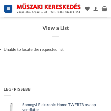
Skip
to
content
View a List
Unable to locate the requested list
LEGFRISSEBB
Somogyi Elektronic Home TWFR78 oszlop
ventilátor