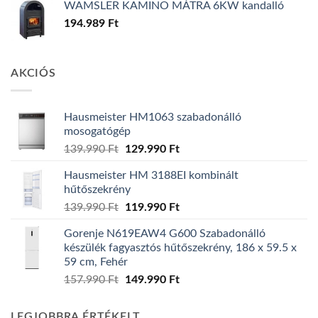
WAMSLER KAMINO MÁTRA 6KW kandalló
194.989
Ft
AKCIÓS
Hausmeister HM1063 szabadonálló
mosogatógép
Original
Current
139.990
Ft
129.990
Ft
price
price
Hausmeister HM 3188EI kombinált
was:
is:
hűtőszekrény
139.990 Ft.
129.990 Ft.
Original
Current
139.990
Ft
119.990
Ft
price
price
Gorenje N619EAW4 G600 Szabadonálló
was:
is:
készülék fagyasztós hűtőszekrény, 186 x 59.5 x
139.990 Ft.
119.990 Ft.
59 cm, Fehér
Original
Current
157.990
Ft
149.990
Ft
price
price
was:
is:
LEGJOBBRA ÉRTÉKELT