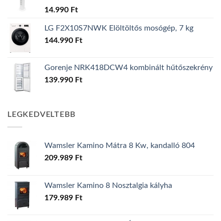
14.990
Ft
LG F2X10S7NWK Elöltöltős mosógép, 7 kg
144.990
Ft
Gorenje NRK418DCW4 kombinált hűtőszekrény
139.990
Ft
LEGKEDVELTEBB
Wamsler Kamino Mátra 8 Kw, kandalló 804
209.989
Ft
Wamsler Kamino 8 Nosztalgia kályha
179.989
Ft