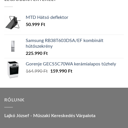
157.990 Ft.
149.990 Ft.
MTD Hátsó deflektor
50.999
Ft
Samsung RB38T603DSA/EF kombinált
hűtőszekrény
225.990
Ft
Gorenje GECS5C70WA kerámialapos tűzhely
Original
Current
164.990
Ft
159.990
Ft
price
price
was:
is:
164.990 Ft.
159.990 Ft.
RÓLUNK
Lajkó József - Műszaki Kereskedés Várpalota