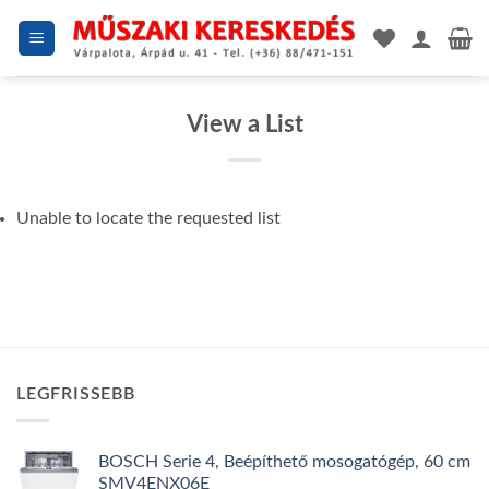
Skip
to
content
View a List
Unable to locate the requested list
LEGFRISSEBB
BOSCH Serie 4, Beépíthető mosogatógép, 60 cm
SMV4ENX06E