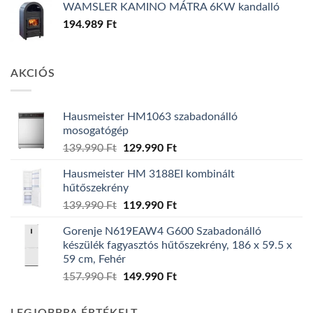
WAMSLER KAMINO MÁTRA 6KW kandalló
194.989
Ft
AKCIÓS
Hausmeister HM1063 szabadonálló
mosogatógép
Original
Current
139.990
Ft
129.990
Ft
price
price
Hausmeister HM 3188EI kombinált
was:
is:
hűtőszekrény
139.990 Ft.
129.990 Ft.
Original
Current
139.990
Ft
119.990
Ft
price
price
Gorenje N619EAW4 G600 Szabadonálló
was:
is:
készülék fagyasztós hűtőszekrény, 186 x 59.5 x
139.990 Ft.
119.990 Ft.
59 cm, Fehér
Original
Current
157.990
Ft
149.990
Ft
price
price
was:
is: