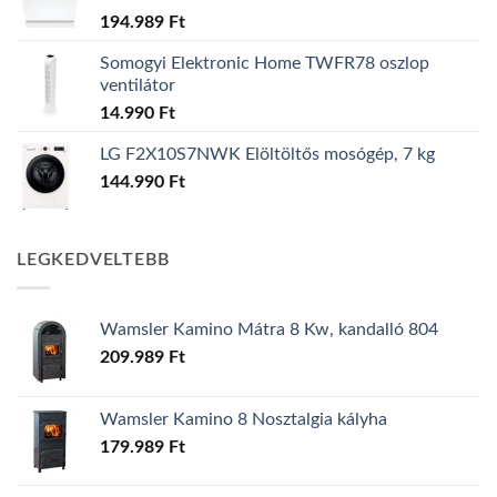
194.989
Ft
Somogyi Elektronic Home TWFR78 oszlop
ventilátor
14.990
Ft
LG F2X10S7NWK Elöltöltős mosógép, 7 kg
144.990
Ft
LEGKEDVELTEBB
Wamsler Kamino Mátra 8 Kw, kandalló 804
209.989
Ft
Wamsler Kamino 8 Nosztalgia kályha
179.989
Ft