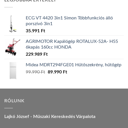
LEGJOBBRA ÉRTÉKELT
157.990 Ft.
149.990 Ft.
ECG VT 4420 3in1 Simon Többfunkciós álló
porszívó 3in1
35.991
Ft
AGRIMOTOR Kapálógép ROTALUX-52A- H55
6kapás 160cc HONDA
229.989
Ft
Midea MDRT294FGE01 Hűtőszekrény, hűtőgép
Original
Current
99.990
Ft
89.990
Ft
price
price
was:
is:
99.990 Ft.
89.990 Ft.
RÓLUNK
Lajkó József - Műszaki Kereskedés Várpalota